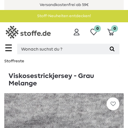
Versandkostenfrei ab 59€
Stoff-Neuheiten entdecken!
0
0
☰
Stoffreste
Viskosestrickjersey - Grau
Melange