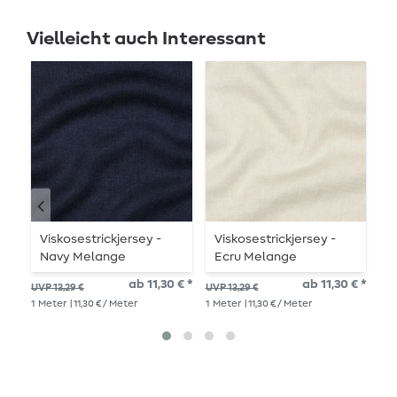
Vielleicht auch Interessant
Viskosestrickjersey -
Viskosestrickjersey -
B
Navy Melange
Ecru Melange
D
W
ab 11,30 € *
ab 11,30 € *
UVP 13,29 €
UVP 13,29 €
UVP
B
1
Meter
| 11,30 € / Meter
1
Meter
| 11,30 € / Meter
1
Me