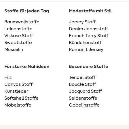
Stoffe für jeden Tag
Modestoffe mit Stil
Baumwollstoffe
Jersey Stoff
Leinenstoffe
Denim Jeansstoff
Viskose Stoff
French Terry Stoff
Sweatstoffe
Bündchenstoff
Musselin
Romanit Jersey
Für starke Nähideen
Besondere Stoffe
Filz
Tencel Stoff
Canvas Stoff
Bouclé Stoff
Kunstleder
Jacquard Stoff
Softshell Stoffe
Seidenstoffe
Möbelstoffe
Gobelinstoffe