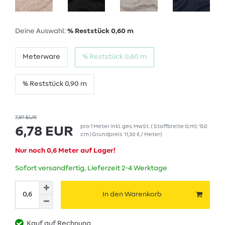
Deine Auswahl:
% Reststück 0,60 m
Meterware
% Reststück 0,60 m
% Reststück 0,90 m
7,97 EUR
pro
1
Meter
inkl. ges. MwSt.
( Stoffbreite (cm): 150
6,78 EUR
cm | Grundpreis
11,30 € / Meter
)
Nur noch 0,6 Meter auf Lager!
Sofort versandfertig, Lieferzeit 2-4 Werktage
In den Warenkorb
Kauf auf Rechnung