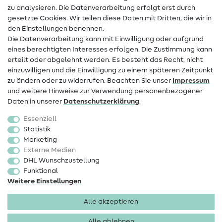
zu analysieren. Die Datenverarbeitung erfolgt erst durch
Infos zum Betreiberwechsel
gesetzte Cookies. Wir teilen diese Daten mit Dritten, die wir in
den Einstellungen benennen.
FAQ
Die Datenverarbeitung kann mit Einwilligung oder aufgrund
eines berechtigten Interesses erfolgen. Die Zustimmung kann
Widerrufsrecht
erteilt oder abgelehnt werden. Es besteht das Recht, nicht
Beliebt
einzuwilligen und die Einwilligung zu einem späteren Zeitpunkt
zu ändern oder zu widerrufen. Beachten Sie unser
Impressum
und weitere Hinweise zur Verwendung personenbezogener
Stoffe
Daten in unserer
Daten­schutz­erklärung
.
Nähzubehör
Essenziell
Sale
Statistik
Marketing
Schnittmuster
Externe Medien
DHL Wunschzustellung
Funktional
Weitere Einstellungen
Alle akzeptieren
Impressum
Datenschutz
AGB
Widerrufsbelehrung
Alle ablehnen