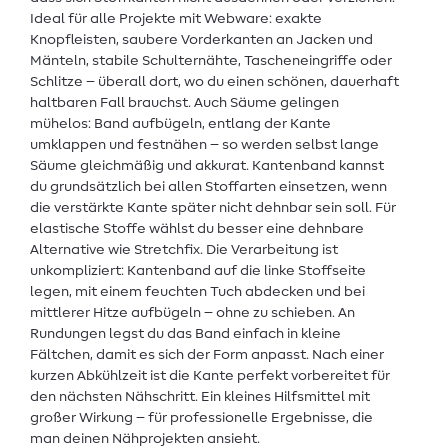
Ideal für alle Projekte mit Webware: exakte
Knopfleisten, saubere Vorderkanten an Jacken und
Mänteln, stabile Schulternähte, Tascheneingriffe oder
Schlitze – überall dort, wo du einen schönen, dauerhaft
haltbaren Fall brauchst. Auch Säume gelingen
mühelos: Band aufbügeln, entlang der Kante
umklappen und festnähen – so werden selbst lange
Säume gleichmäßig und akkurat. Kantenband kannst
du grundsätzlich bei allen Stoffarten einsetzen, wenn
die verstärkte Kante später nicht dehnbar sein soll. Für
elastische Stoffe wählst du besser eine dehnbare
Alternative wie Stretchfix. Die Verarbeitung ist
unkompliziert: Kantenband auf die linke Stoffseite
legen, mit einem feuchten Tuch abdecken und bei
mittlerer Hitze aufbügeln – ohne zu schieben. An
Rundungen legst du das Band einfach in kleine
Fältchen, damit es sich der Form anpasst. Nach einer
kurzen Abkühlzeit ist die Kante perfekt vorbereitet für
den nächsten Nähschritt. Ein kleines Hilfsmittel mit
großer Wirkung – für professionelle Ergebnisse, die
man deinen Nähprojekten ansieht.