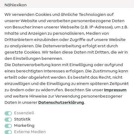
Nählexikon
Wir verwenden Cookies und ähnliche Technologien auf
Nähanleitungen
unserer Website und verarbeiten personenbezogene Daten
Hilfe & Kontakt
von Besucher:innen unserer Webseite (z.B. IP-Adresse), um z.B.
Inhalte und Anzeigen zu personalisieren, Medien von
Drittanbietern einzubinden oder Zugriffe auf unsere Website
Kontakt
zu analysieren. Die Datenverarbeitung erfolgt erst durch
Infos zum Betreiberwechsel
gesetzte Cookies. Wir teilen diese Daten mit Dritten, die wir in
den Einstellungen benennen.
FAQ
Die Datenverarbeitung kann mit Einwilligung oder aufgrund
eines berechtigten Interesses erfolgen. Die Zustimmung kann
Widerrufsrecht
erteilt oder abgelehnt werden. Es besteht das Recht, nicht
Beliebt
einzuwilligen und die Einwilligung zu einem späteren Zeitpunkt
zu ändern oder zu widerrufen. Beachten Sie unser
Impressum
und weitere Hinweise zur Verwendung personenbezogener
Stoffe
Daten in unserer
Daten­schutz­erklärung
.
Nähzubehör
Essenziell
Sale
Statistik
Marketing
Schnittmuster
Externe Medien