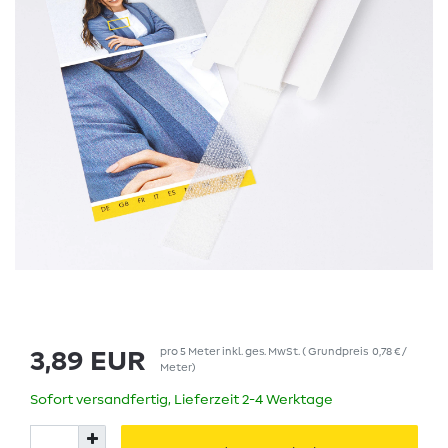
pro
5
Meter
inkl. ges. MwSt.
(
Grundpreis
0,78 € /
3,89 EUR
Meter
)
Sofort versandfertig, Lieferzeit 2-4 Werktage