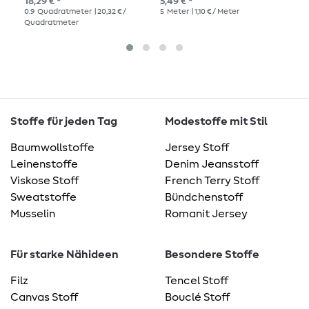
18,29 € *
5,49 € *
8,8
0.9
Quadratmeter
| 20,32 € /
5
Meter
| 1,10 € / Meter
1
Me
Quadratmeter
Stoffe für jeden Tag
Modestoffe mit Stil
Baumwollstoffe
Jersey Stoff
Leinenstoffe
Denim Jeansstoff
Viskose Stoff
French Terry Stoff
Sweatstoffe
Bündchenstoff
Musselin
Romanit Jersey
Für starke Nähideen
Besondere Stoffe
Filz
Tencel Stoff
Canvas Stoff
Bouclé Stoff