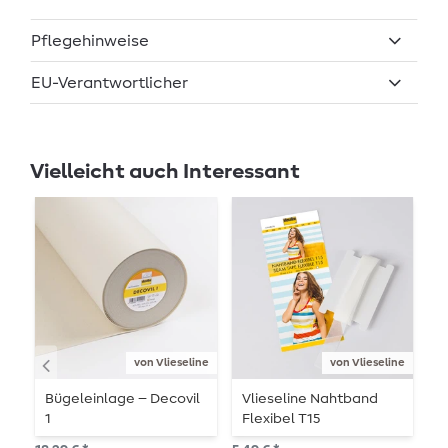
Pflegehinweise
EU-Verantwortlicher
Vielleicht auch Interessant
von Vlieseline
von Vlieseline
Bügeleinlage – Decovil
Vlieseline Nahtband
V
1
Flexibel T15
I