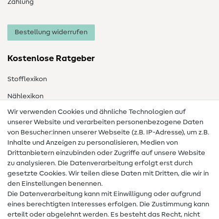
Zahlung
Bestellung widerrufen
Kostenlose Ratgeber
Stofflexikon
Nählexikon
Wir verwenden Cookies und ähnliche Technologien auf
Nähanleitungen
unserer Website und verarbeiten personenbezogene Daten
Hilfe & Kontakt
von Besucher:innen unserer Webseite (z.B. IP-Adresse), um z.B.
Inhalte und Anzeigen zu personalisieren, Medien von
Drittanbietern einzubinden oder Zugriffe auf unsere Website
Kontakt
zu analysieren. Die Datenverarbeitung erfolgt erst durch
Infos zum Betreiberwechsel
gesetzte Cookies. Wir teilen diese Daten mit Dritten, die wir in
den Einstellungen benennen.
FAQ
Die Datenverarbeitung kann mit Einwilligung oder aufgrund
eines berechtigten Interesses erfolgen. Die Zustimmung kann
Widerrufsrecht
erteilt oder abgelehnt werden. Es besteht das Recht, nicht