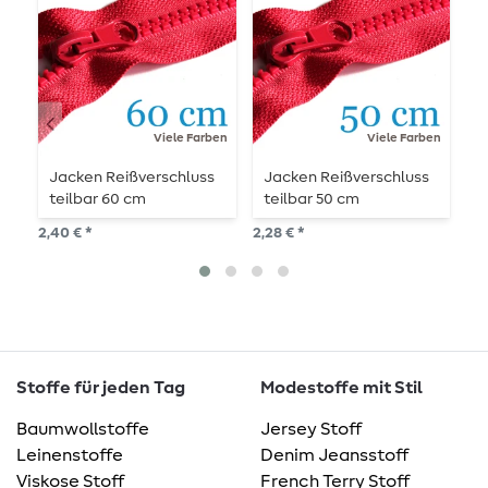
Viele Farben
Viele Farben
Jacken Reißverschluss
Jacken Reißverschluss
J
teilbar 60 cm
teilbar 50 cm
t
2,40 € *
2,28 € *
2,6
Stoffe für jeden Tag
Modestoffe mit Stil
Baumwollstoffe
Jersey Stoff
Leinenstoffe
Denim Jeansstoff
Viskose Stoff
French Terry Stoff