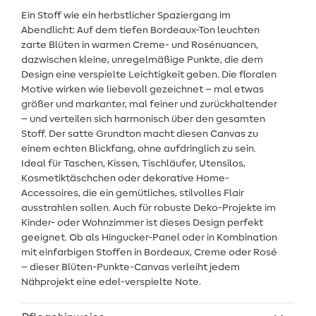
Ein Stoff wie ein herbstlicher Spaziergang im
Abendlicht: Auf dem tiefen Bordeaux-Ton leuchten
zarte Blüten in warmen Creme- und Rosénuancen,
dazwischen kleine, unregelmäßige Punkte, die dem
Design eine verspielte Leichtigkeit geben. Die floralen
Motive wirken wie liebevoll gezeichnet – mal etwas
größer und markanter, mal feiner und zurückhaltender
– und verteilen sich harmonisch über den gesamten
Stoff. Der satte Grundton macht diesen Canvas zu
einem echten Blickfang, ohne aufdringlich zu sein.
Ideal für Taschen, Kissen, Tischläufer, Utensilos,
Kosmetiktäschchen oder dekorative Home-
Accessoires, die ein gemütliches, stilvolles Flair
ausstrahlen sollen. Auch für robuste Deko-Projekte im
Kinder- oder Wohnzimmer ist dieses Design perfekt
geeignet. Ob als Hingucker-Panel oder in Kombination
mit einfarbigen Stoffen in Bordeaux, Creme oder Rosé
– dieser Blüten-Punkte-Canvas verleiht jedem
Nähprojekt eine edel-verspielte Note.