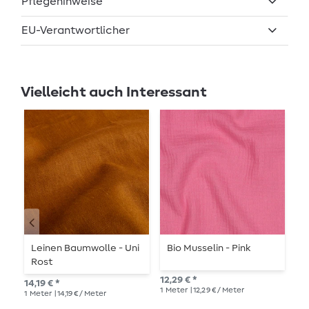
Pflegehinweise
EU-Verantwortlicher
Vielleicht auch Interessant
Leinen Baumwolle - Uni
Bio Musselin - Pink
R
Rost
T
D
12,29 € *
14,19 € *
10,
1
Meter
| 12,29 € / Meter
1
Meter
| 14,19 € / Meter
1
Me