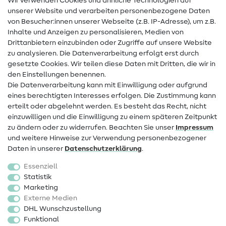
Wir verwenden Cookies und ähnliche Technologien auf
Nähanleitungen
unserer Website und verarbeiten personenbezogene Daten
von Besucher:innen unserer Webseite (z.B. IP-Adresse), um z.B.
Hilfe & Kontakt
Inhalte und Anzeigen zu personalisieren, Medien von
Drittanbietern einzubinden oder Zugriffe auf unsere Website
Kontakt
zu analysieren. Die Datenverarbeitung erfolgt erst durch
Infos zum Betreiberwechsel
gesetzte Cookies. Wir teilen diese Daten mit Dritten, die wir in
den Einstellungen benennen.
FAQ
Die Datenverarbeitung kann mit Einwilligung oder aufgrund
eines berechtigten Interesses erfolgen. Die Zustimmung kann
Widerrufsrecht
erteilt oder abgelehnt werden. Es besteht das Recht, nicht
Beliebt
einzuwilligen und die Einwilligung zu einem späteren Zeitpunkt
zu ändern oder zu widerrufen. Beachten Sie unser
Impressum
und weitere Hinweise zur Verwendung personenbezogener
Stoffe
Daten in unserer
Daten­schutz­erklärung
.
Nähzubehör
Essenziell
Sale
Statistik
Marketing
Schnittmuster
Externe Medien
DHL Wunschzustellung
Funktional