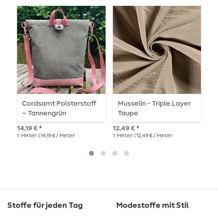
Cordsamt Polsterstoff
Musselin - Triple Layer
M
– Tannengrün
Taupe
G
14,19 € *
12,49 € *
12,
1
Meter
| 14,19 € / Meter
1
Meter
| 12,49 € / Meter
1
Me
Stoffe für jeden Tag
Modestoffe mit Stil