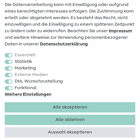
FAQ
Die Datenverarbeitung kann mit Einwilligung oder aufgrund
eines berechtigten Interesses erfolgen. Die Zustimmung kann
Widerrufsrecht
erteilt oder abgelehnt werden. Es besteht das Recht, nicht
Beliebt
einzuwilligen und die Einwilligung zu einem späteren Zeitpunkt
zu ändern oder zu widerrufen. Beachten Sie unser
Impressum
und weitere Hinweise zur Verwendung personenbezogener
Stoffe
Daten in unserer
Daten­schutz­erklärung
.
Nähzubehör
Essenziell
Sale
Statistik
Marketing
Schnittmuster
Externe Medien
DHL Wunschzustellung
Funktional
Weitere Einstellungen
Alle akzeptieren
Impressum
Datenschutz
AGB
Widerrufsbelehrung
Alle ablehnen
Auswahl akzeptieren
Copyright 2026 SewIY GmbH