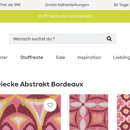
rei ab 59€
Gratis Nähanleitungen
30 Tage 
Stoff-Neuheiten entdecken!
ster
Stoffreste
Sale
Inspiration
Liebli
eiecke Abstrakt Bordeaux