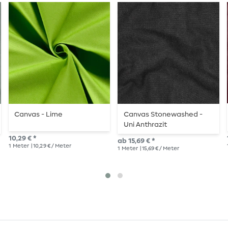
Canvas - Lime
Canvas Stonewashed -
Uni Anthrazit
10,29 € *
ab 15,69 € *
1
Meter
| 10,29 € / Meter
1
Meter
| 15,69 € / Meter