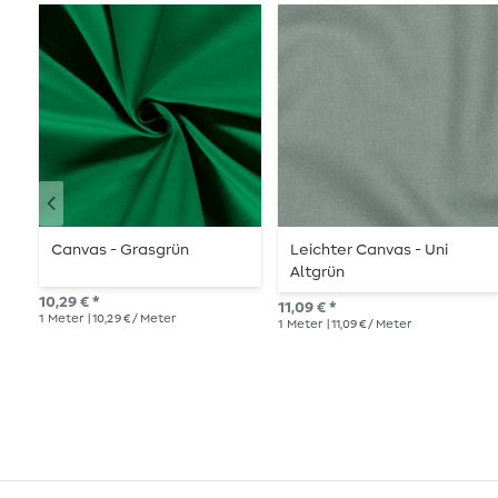
Canvas - Grasgrün
Leichter Canvas - Uni
Altgrün
10,29 € *
11,09 € *
1
Meter
| 10,29 € / Meter
1
Meter
| 11,09 € / Meter