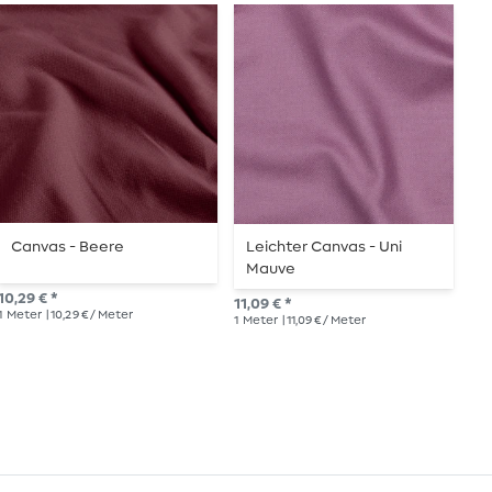
Canvas - Beere
Leichter Canvas - Uni
C
Mauve
10,29 € *
11,09 € *
UVP
1
Meter
| 10,29 € / Meter
1
Meter
| 11,09 € / Meter
1
Me