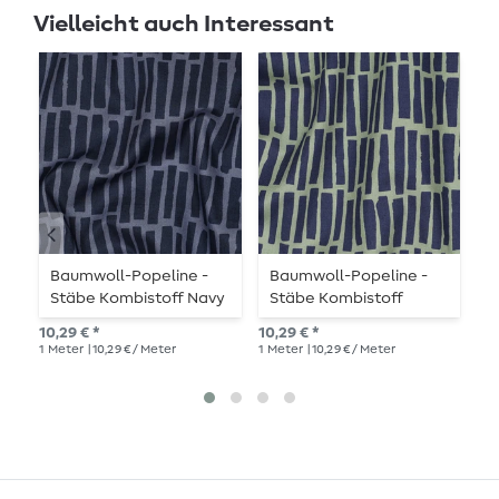
Vielleicht auch Interessant
Baumwoll-Popeline -
Baumwoll-Popeline -
B
Stäbe Kombistoff Navy
Stäbe Kombistoff
G
Armygrün
B
10,29 € *
10,29 € *
9,6
1
Meter
| 10,29 € / Meter
1
Meter
| 10,29 € / Meter
1
Me