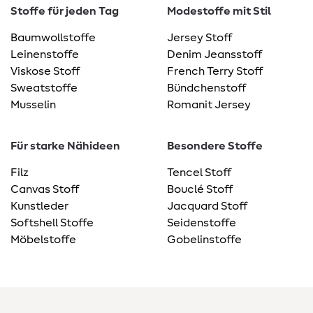
Stoffe für jeden Tag
Modestoffe mit Stil
Baumwollstoffe
Jersey Stoff
Leinenstoffe
Denim Jeansstoff
Viskose Stoff
French Terry Stoff
Sweatstoffe
Bündchenstoff
Musselin
Romanit Jersey
Für starke Nähideen
Besondere Stoffe
Filz
Tencel Stoff
Canvas Stoff
Bouclé Stoff
Kunstleder
Jacquard Stoff
Softshell Stoffe
Seidenstoffe
Möbelstoffe
Gobelinstoffe