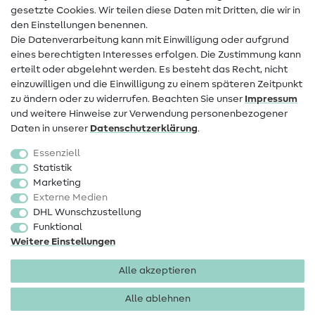
Infos zum Betreiberwechsel
gesetzte Cookies. Wir teilen diese Daten mit Dritten, die wir in
den Einstellungen benennen.
FAQ
Die Datenverarbeitung kann mit Einwilligung oder aufgrund
eines berechtigten Interesses erfolgen. Die Zustimmung kann
Widerrufsrecht
erteilt oder abgelehnt werden. Es besteht das Recht, nicht
Beliebt
einzuwilligen und die Einwilligung zu einem späteren Zeitpunkt
zu ändern oder zu widerrufen. Beachten Sie unser
Impressum
und weitere Hinweise zur Verwendung personenbezogener
Stoffe
Daten in unserer
Daten­schutz­erklärung
.
Nähzubehör
Essenziell
Sale
Statistik
Marketing
Schnittmuster
Externe Medien
DHL Wunschzustellung
Funktional
Weitere Einstellungen
Alle akzeptieren
Impressum
Datenschutz
AGB
Widerrufsbelehrung
Alle ablehnen