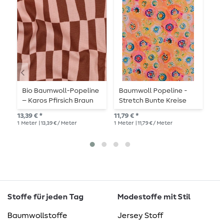
Bio Baumwoll-Popeline
Baumwoll Popeline -
B
– Karos Pfirsich Braun
Stretch Bunte Kreise
Orange
8,8
13,39 € *
11,79 € *
1
Me
1
Meter
| 13,39 € / Meter
1
Meter
| 11,79 € / Meter
Stoffe für jeden Tag
Modestoffe mit Stil
Baumwollstoffe
Jersey Stoff