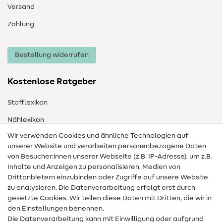
Versand
Zahlung
Bestellung widerrufen
Kostenlose Ratgeber
Stofflexikon
Nählexikon
Wir verwenden Cookies und ähnliche Technologien auf
Nähanleitungen
unserer Website und verarbeiten personenbezogene Daten
von Besucher:innen unserer Webseite (z.B. IP-Adresse), um z.B.
Hilfe & Kontakt
Inhalte und Anzeigen zu personalisieren, Medien von
Drittanbietern einzubinden oder Zugriffe auf unsere Website
Kontakt
zu analysieren. Die Datenverarbeitung erfolgt erst durch
Infos zum Betreiberwechsel
gesetzte Cookies. Wir teilen diese Daten mit Dritten, die wir in
den Einstellungen benennen.
FAQ
Die Datenverarbeitung kann mit Einwilligung oder aufgrund