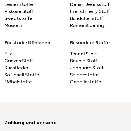
Leinenstoffe
Denim Jeansstoff
Viskose Stoff
French Terry Stoff
Sweatstoffe
Bündchenstoff
Musselin
Romanit Jersey
Für starke Nähideen
Besondere Stoffe
Filz
Tencel Stoff
Canvas Stoff
Bouclé Stoff
Kunstleder
Jacquard Stoff
Softshell Stoffe
Seidenstoffe
Möbelstoffe
Gobelinstoffe
Zahlung und Versand