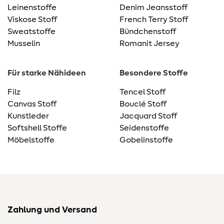
Leinenstoffe
Denim Jeansstoff
Viskose Stoff
French Terry Stoff
Sweatstoffe
Bündchenstoff
Musselin
Romanit Jersey
Für starke Nähideen
Besondere Stoffe
Filz
Tencel Stoff
Canvas Stoff
Bouclé Stoff
Kunstleder
Jacquard Stoff
Softshell Stoffe
Seidenstoffe
Möbelstoffe
Gobelinstoffe
Zahlung und Versand