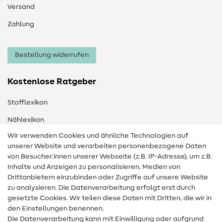
Versand
Zahlung
Bestellung widerrufen
Kostenlose Ratgeber
Stofflexikon
Nählexikon
Wir verwenden Cookies und ähnliche Technologien auf
Nähanleitungen
unserer Website und verarbeiten personenbezogene Daten
von Besucher:innen unserer Webseite (z.B. IP-Adresse), um z.B.
Hilfe & Kontakt
Inhalte und Anzeigen zu personalisieren, Medien von
Drittanbietern einzubinden oder Zugriffe auf unsere Website
Kontakt
zu analysieren. Die Datenverarbeitung erfolgt erst durch
Infos zum Betreiberwechsel
gesetzte Cookies. Wir teilen diese Daten mit Dritten, die wir in
den Einstellungen benennen.
FAQ
Die Datenverarbeitung kann mit Einwilligung oder aufgrund