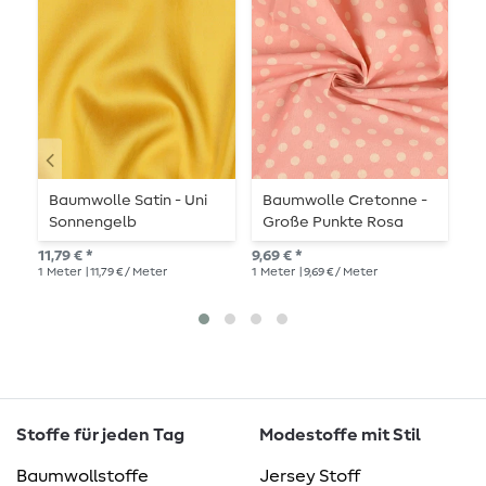
Baumwolle Satin - Uni
Baumwolle Cretonne -
B
Sonnengelb
Große Punkte Rosa
X
Beige Wash
11,79 € *
9,69 € *
UVP
1
Meter
| 11,79 € / Meter
1
Meter
| 9,69 € / Meter
1
Me
Stoffe für jeden Tag
Modestoffe mit Stil
Baumwollstoffe
Jersey Stoff