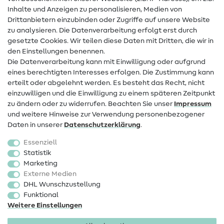
Hilfe & Kontakt
Inhalte und Anzeigen zu personalisieren, Medien von
Drittanbietern einzubinden oder Zugriffe auf unsere Website
Kontakt
zu analysieren. Die Datenverarbeitung erfolgt erst durch
Infos zum Betreiberwechsel
gesetzte Cookies. Wir teilen diese Daten mit Dritten, die wir in
den Einstellungen benennen.
FAQ
Die Datenverarbeitung kann mit Einwilligung oder aufgrund
eines berechtigten Interesses erfolgen. Die Zustimmung kann
Widerrufsrecht
erteilt oder abgelehnt werden. Es besteht das Recht, nicht
Beliebt
einzuwilligen und die Einwilligung zu einem späteren Zeitpunkt
zu ändern oder zu widerrufen. Beachten Sie unser
Impressum
und weitere Hinweise zur Verwendung personenbezogener
Stoffe
Daten in unserer
Daten­schutz­erklärung
.
Nähzubehör
Essenziell
Sale
Statistik
Marketing
Schnittmuster
Externe Medien
DHL Wunschzustellung
Funktional
Weitere Einstellungen