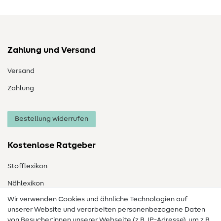
Zahlung und Versand
Versand
Zahlung
Bestellung widerrufen
Kostenlose Ratgeber
Stofflexikon
Nählexikon
Wir verwenden Cookies und ähnliche Technologien auf
Nähanleitungen
unserer Website und verarbeiten personenbezogene Daten
von Besucher:innen unserer Webseite (z.B. IP-Adresse), um z.B.