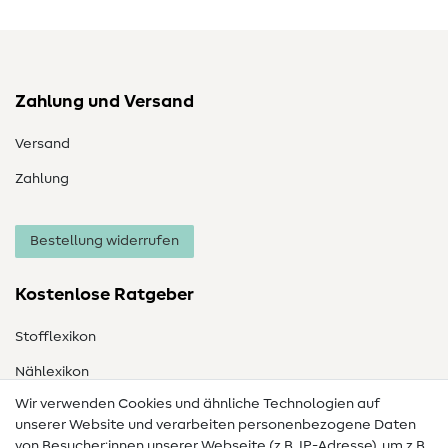
Zahlung und Versand
Versand
Zahlung
Bestellung widerrufen
Kostenlose Ratgeber
Stofflexikon
Nählexikon
Wir verwenden Cookies und ähnliche Technologien auf
Nähanleitungen
unserer Website und verarbeiten personenbezogene Daten
von Besucher:innen unserer Webseite (z.B. IP-Adresse), um z.B.