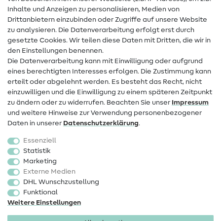
Hilfe & Kontakt
Inhalte und Anzeigen zu personalisieren, Medien von
Drittanbietern einzubinden oder Zugriffe auf unsere Website
Kontakt
zu analysieren. Die Datenverarbeitung erfolgt erst durch
Infos zum Betreiberwechsel
gesetzte Cookies. Wir teilen diese Daten mit Dritten, die wir in
den Einstellungen benennen.
FAQ
Die Datenverarbeitung kann mit Einwilligung oder aufgrund
eines berechtigten Interesses erfolgen. Die Zustimmung kann
Widerrufsrecht
erteilt oder abgelehnt werden. Es besteht das Recht, nicht
Beliebt
einzuwilligen und die Einwilligung zu einem späteren Zeitpunkt
zu ändern oder zu widerrufen. Beachten Sie unser
Impressum
und weitere Hinweise zur Verwendung personenbezogener
Stoffe
Daten in unserer
Daten­schutz­erklärung
.
Nähzubehör
Essenziell
Sale
Statistik
Marketing
Schnittmuster
Externe Medien
DHL Wunschzustellung
Funktional
Weitere Einstellungen