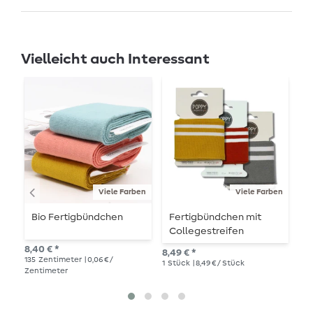
Vielleicht auch Interessant
Viele Farben
Viele Farben
Bio Fertigbündchen
Fertigbündchen mit
B
Collegestreifen
8,40 € *
7,9
8,49 € *
135
Zentimeter
| 0,06 € /
1
Me
1
Stück
| 8,49 € / Stück
Zentimeter