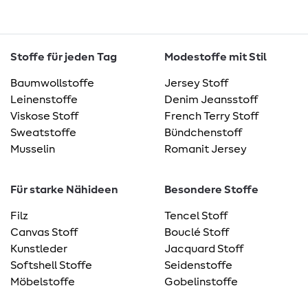
Stoffe für jeden Tag
Modestoffe mit Stil
Baumwollstoffe
Jersey Stoff
Leinenstoffe
Denim Jeansstoff
Viskose Stoff
French Terry Stoff
Sweatstoffe
Bündchenstoff
Musselin
Romanit Jersey
Für starke Nähideen
Besondere Stoffe
Filz
Tencel Stoff
Canvas Stoff
Bouclé Stoff
Kunstleder
Jacquard Stoff
Softshell Stoffe
Seidenstoffe
Möbelstoffe
Gobelinstoffe