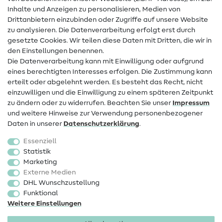
Hilfe & Kontakt
Inhalte und Anzeigen zu personalisieren, Medien von
Drittanbietern einzubinden oder Zugriffe auf unsere Website
Kontakt
zu analysieren. Die Datenverarbeitung erfolgt erst durch
Infos zum Betreiberwechsel
gesetzte Cookies. Wir teilen diese Daten mit Dritten, die wir in
den Einstellungen benennen.
FAQ
Die Datenverarbeitung kann mit Einwilligung oder aufgrund
eines berechtigten Interesses erfolgen. Die Zustimmung kann
Widerrufsrecht
erteilt oder abgelehnt werden. Es besteht das Recht, nicht
Beliebt
einzuwilligen und die Einwilligung zu einem späteren Zeitpunkt
zu ändern oder zu widerrufen. Beachten Sie unser
Impressum
und weitere Hinweise zur Verwendung personenbezogener
Stoffe
Daten in unserer
Daten­schutz­erklärung
.
Nähzubehör
Essenziell
Sale
Statistik
Marketing
Schnittmuster
Externe Medien
DHL Wunschzustellung
Funktional
Weitere Einstellungen