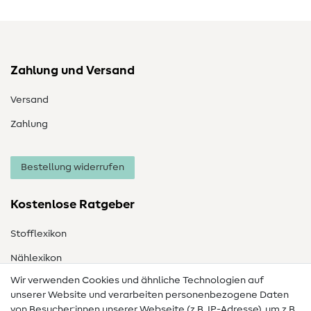
Zahlung und Versand
Versand
Zahlung
Bestellung widerrufen
Kostenlose Ratgeber
Stofflexikon
Nählexikon
Wir verwenden Cookies und ähnliche Technologien auf
Nähanleitungen
unserer Website und verarbeiten personenbezogene Daten
von Besucher:innen unserer Webseite (z.B. IP-Adresse), um z.B.