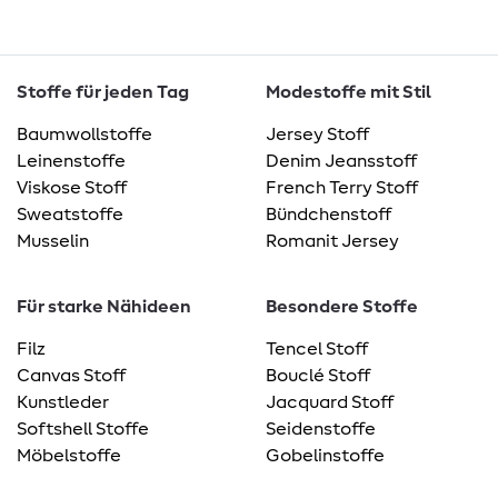
Stoffe für jeden Tag
Modestoffe mit Stil
Baumwollstoffe
Jersey Stoff
Leinenstoffe
Denim Jeansstoff
Viskose Stoff
French Terry Stoff
Sweatstoffe
Bündchenstoff
Musselin
Romanit Jersey
Für starke Nähideen
Besondere Stoffe
Filz
Tencel Stoff
Canvas Stoff
Bouclé Stoff
Kunstleder
Jacquard Stoff
Softshell Stoffe
Seidenstoffe
Möbelstoffe
Gobelinstoffe