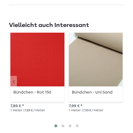
Vielleicht auch Interessant
Bündchen - Rot 150
Bündchen - Uni Sand
B
7,89 € *
7,99 € *
7,9
1
Meter
| 7,89 € / Meter
1
Meter
| 7,99 € / Meter
1
Me