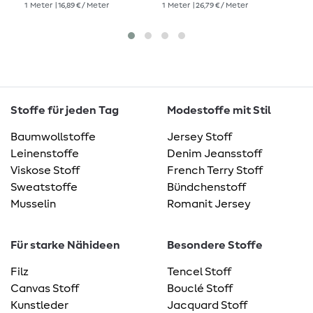
1
Meter
| 16,89 € / Meter
1
Meter
| 26,79 € / Meter
1
Me
Stoffe für jeden Tag
Modestoffe mit Stil
Baumwollstoffe
Jersey Stoff
Leinenstoffe
Denim Jeansstoff
Viskose Stoff
French Terry Stoff
Sweatstoffe
Bündchenstoff
Musselin
Romanit Jersey
Für starke Nähideen
Besondere Stoffe
Filz
Tencel Stoff
Canvas Stoff
Bouclé Stoff
Kunstleder
Jacquard Stoff