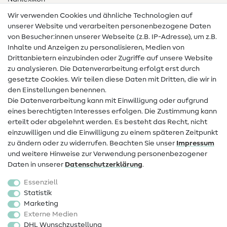
Wir verwenden Cookies und ähnliche Technologien auf
Nähanleitungen
unserer Website und verarbeiten personenbezogene Daten
von Besucher:innen unserer Webseite (z.B. IP-Adresse), um z.B.
Hilfe & Kontakt
Inhalte und Anzeigen zu personalisieren, Medien von
Drittanbietern einzubinden oder Zugriffe auf unsere Website
Kontakt
zu analysieren. Die Datenverarbeitung erfolgt erst durch
Infos zum Betreiberwechsel
gesetzte Cookies. Wir teilen diese Daten mit Dritten, die wir in
den Einstellungen benennen.
FAQ
Die Datenverarbeitung kann mit Einwilligung oder aufgrund
eines berechtigten Interesses erfolgen. Die Zustimmung kann
Widerrufsrecht
erteilt oder abgelehnt werden. Es besteht das Recht, nicht
Beliebt
einzuwilligen und die Einwilligung zu einem späteren Zeitpunkt
zu ändern oder zu widerrufen. Beachten Sie unser
Impressum
und weitere Hinweise zur Verwendung personenbezogener
Stoffe
Daten in unserer
Daten­schutz­erklärung
.
Nähzubehör
Essenziell
Sale
Statistik
Marketing
Schnittmuster
Externe Medien
DHL Wunschzustellung