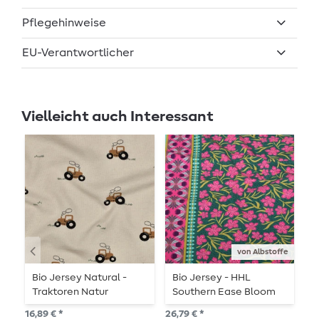
Pflegehinweise
EU-Verantwortlicher
Vielleicht auch Interessant
von Albstoffe
Bio Jersey Natural -
Bio Jersey - HHL
B
Traktoren Natur
Southern Ease Bloom
H
Drift Grün
W
16,89 € *
26,79 € *
29,