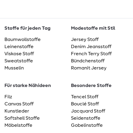
Stoffe für jeden Tag
Modestoffe mit Stil
Baumwollstoffe
Jersey Stoff
Leinenstoffe
Denim Jeansstoff
Viskose Stoff
French Terry Stoff
Sweatstoffe
Bündchenstoff
Musselin
Romanit Jersey
Für starke Nähideen
Besondere Stoffe
Filz
Tencel Stoff
Canvas Stoff
Bouclé Stoff
Kunstleder
Jacquard Stoff
Softshell Stoffe
Seidenstoffe
Möbelstoffe
Gobelinstoffe