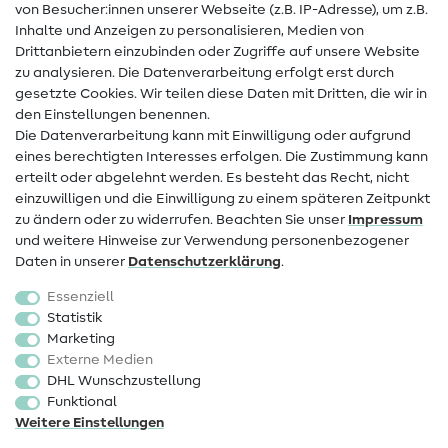
von Besucher:innen unserer Webseite (z.B. IP-Adresse), um z.B.
Hilfe & Kontakt
Inhalte und Anzeigen zu personalisieren, Medien von
Drittanbietern einzubinden oder Zugriffe auf unsere Website
Kontakt
zu analysieren. Die Datenverarbeitung erfolgt erst durch
Infos zum Betreiberwechsel
gesetzte Cookies. Wir teilen diese Daten mit Dritten, die wir in
den Einstellungen benennen.
FAQ
Die Datenverarbeitung kann mit Einwilligung oder aufgrund
eines berechtigten Interesses erfolgen. Die Zustimmung kann
Widerrufsrecht
erteilt oder abgelehnt werden. Es besteht das Recht, nicht
Beliebt
einzuwilligen und die Einwilligung zu einem späteren Zeitpunkt
zu ändern oder zu widerrufen. Beachten Sie unser
Impressum
und weitere Hinweise zur Verwendung personenbezogener
Stoffe
Daten in unserer
Daten­schutz­erklärung
.
Nähzubehör
Essenziell
Sale
Statistik
Marketing
Schnittmuster
Externe Medien
DHL Wunschzustellung
Funktional
Weitere Einstellungen