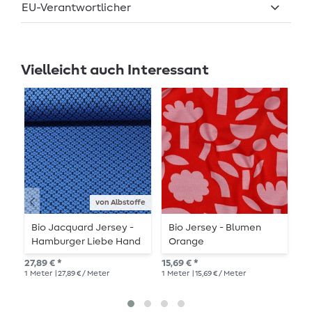
EU-Verantwortlicher
Vielleicht auch Interessant
von Albstoffe
Bio Jacquard Jersey -
Bio Jersey - Blumen
B
Hamburger Liebe Hand
Orange
L
on Hearts Lucky Knit
L
27,89 € *
15,69 € *
26,
Blau
1
Meter
| 27,89 € / Meter
1
Meter
| 15,69 € / Meter
1
Me