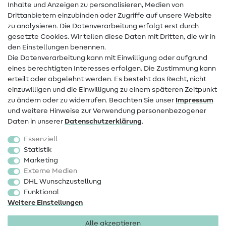
Inhalte und Anzeigen zu personalisieren, Medien von
Drittanbietern einzubinden oder Zugriffe auf unsere Website
Kontakt
zu analysieren. Die Datenverarbeitung erfolgt erst durch
Infos zum Betreiberwechsel
gesetzte Cookies. Wir teilen diese Daten mit Dritten, die wir in
den Einstellungen benennen.
FAQ
Die Datenverarbeitung kann mit Einwilligung oder aufgrund
eines berechtigten Interesses erfolgen. Die Zustimmung kann
Widerrufsrecht
erteilt oder abgelehnt werden. Es besteht das Recht, nicht
Beliebt
einzuwilligen und die Einwilligung zu einem späteren Zeitpunkt
zu ändern oder zu widerrufen. Beachten Sie unser
Impressum
und weitere Hinweise zur Verwendung personenbezogener
Stoffe
Daten in unserer
Daten­schutz­erklärung
.
Nähzubehör
Essenziell
Sale
Statistik
Marketing
Schnittmuster
Externe Medien
DHL Wunschzustellung
Funktional
Weitere Einstellungen
Alle akzeptieren