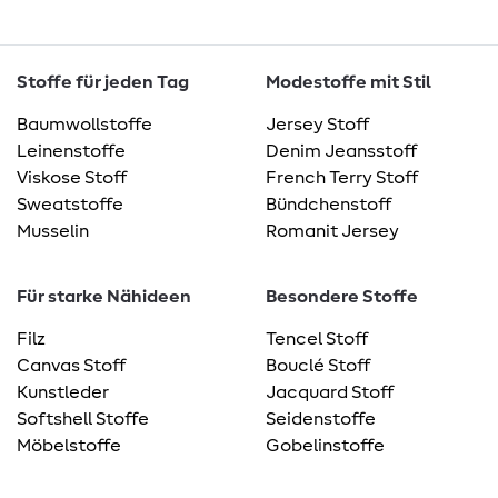
Stoffe für jeden Tag
Modestoffe mit Stil
Baumwollstoffe
Jersey Stoff
Leinenstoffe
Denim Jeansstoff
Viskose Stoff
French Terry Stoff
Sweatstoffe
Bündchenstoff
Musselin
Romanit Jersey
Für starke Nähideen
Besondere Stoffe
Filz
Tencel Stoff
Canvas Stoff
Bouclé Stoff
Kunstleder
Jacquard Stoff
Softshell Stoffe
Seidenstoffe
Möbelstoffe
Gobelinstoffe