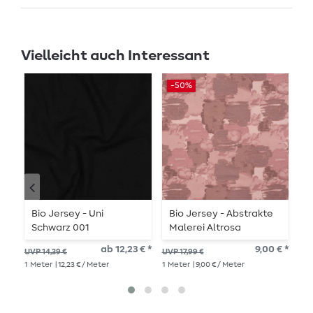
Vielleicht auch Interessant
-50%
Bio Jersey - Uni
Bio Jersey - Abstrakte
B
Schwarz 001
Malerei Altrosa
L
E
ab 12,23 € *
9,00 € *
26,
UVP 14,39 €
UVP 17,99 €
1
Me
1
Meter
| 12,23 € / Meter
1
Meter
| 9,00 € / Meter