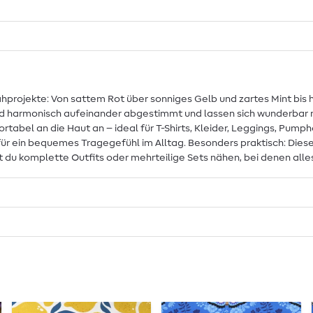
ähprojekte: Von sattem Rot über sonniges Gelb und zartes Mint bis hi
sind harmonisch aufeinander abgestimmt und lassen sich wunderbar 
tabel an die Haut an – ideal für T-Shirts, Kleider, Leggings, Pumph
für ein bequemes Tragegefühl im Alltag. Besonders praktisch: Dies
 komplette Outfits oder mehrteilige Sets nähen, bei denen alles 