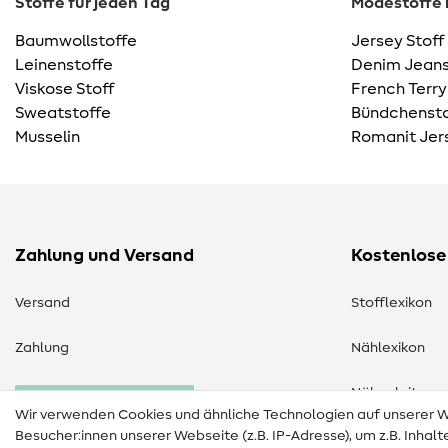
Stoffe für jeden Tag
Modestoffe m
Baumwollstoffe
Jersey Stoff
Leinenstoffe
Denim Jeans
Viskose Stoff
French Terry
Sweatstoffe
Bündchensto
Musselin
Romanit Jer
Zahlung und Versand
Kostenlose
Versand
Stofflexikon
Zahlung
Nählexikon
Nähanleitung
Bestellung widerrufen
Wir verwenden Cookies und ähnliche Technologien auf unserer
Besucher:innen unserer Webseite (z.B. IP-Adresse), um z.B. Inhal