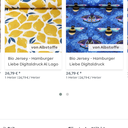
von Albstoffe
von Albstoffe
Bio Jersey - Hamburger
Bio Jersey - Hamburger
Liebe Digitaldruck Al Lago
Liebe Digitaldruck
Limone Gelb
Beetles & Bugs Bees and
*
26,79 € *
26,79 € *
Friends Blau
1
Meter
| 26,79 € / Meter
1
Meter
| 26,79 € / Meter