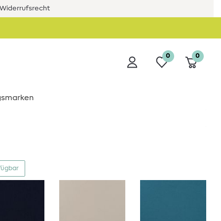
Widerrufsrecht
0
0
ngsmarken
fügbar