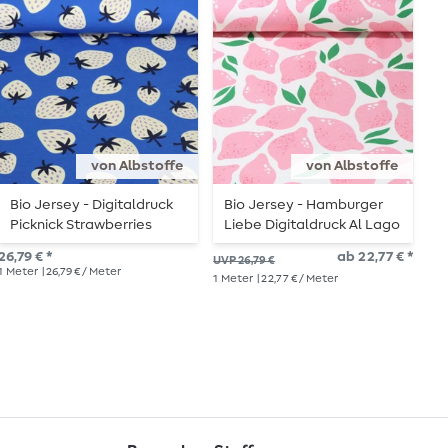
von Albstoffe
von Albstoffe
Bio Jersey - Digitaldruck
Bio Jersey - Hamburger
B
Picknick Strawberries
Liebe Digitaldruck Al Lago
P
Royalblau
Limone Rosa
R
26,79 € *
ab 22,77 € *
UVP 26,79 €
UVP
1
Meter
| 26,79 € / Meter
1
Meter
| 22,77 € / Meter
1
Me