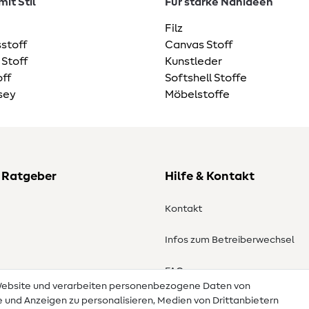
it Stil
Für starke Nähideen
Filz
stoff
Canvas Stoff
 Stoff
Kunstleder
ff
Softshell Stoffe
sey
Möbelstoffe
 Ratgeber
Hilfe & Kontakt
Kontakt
Infos zum Betreiberwechsel
en
FAQ
 Website und verarbeiten personenbezogene Daten von
te und Anzeigen zu personalisieren, Medien von Drittanbietern
Widerrufsrecht