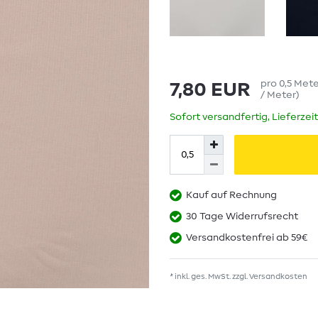
pro
0,5
Met
7,80 EUR
/ Meter
)
Sofort versandfertig, Lieferzei
Kauf auf Rechnung
30 Tage Widerrufsrecht
Versandkostenfrei ab 59€
* inkl. ges. MwSt. zzgl.
Versandkosten