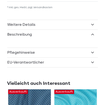
* inkl. ges. MwSt. zzgl.
Versandkosten
Weitere Details
Beschreibung
Pflegehinweise
EU-Verantwortlicher
Vielleicht auch Interessant
Ausverkauft
Ausverkauft
Au