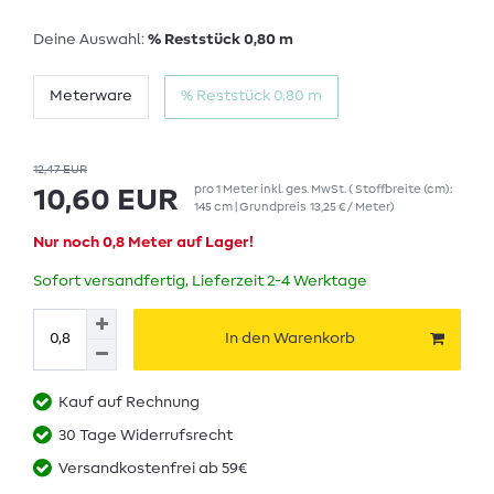
Deine Auswahl:
% Reststück 0,80 m
Meterware
% Reststück 0,80 m
12,47 EUR
pro
1
Meter
inkl. ges. MwSt.
( Stoffbreite (cm):
10,60 EUR
145 cm | Grundpreis
13,25 € / Meter
)
Nur noch 0,8 Meter auf Lager!
Sofort versandfertig, Lieferzeit 2-4 Werktage
In den Warenkorb
Kauf auf Rechnung
30 Tage Widerrufsrecht
Versandkostenfrei ab 59€