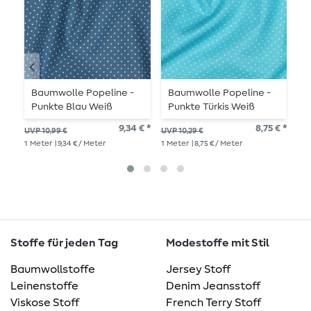
Baumwolle Popeline -
Baumwolle Popeline -
B
Punkte Blau Weiß
Punkte Türkis Weiß
P
9,34 € *
8,75 € *
UVP 10,99 €
UVP 10,29 €
UVP
1
Meter
| 9,34 € / Meter
1
Meter
| 8,75 € / Meter
1
Me
Stoffe für jeden Tag
Modestoffe mit Stil
Baumwollstoffe
Jersey Stoff
Leinenstoffe
Denim Jeansstoff
Viskose Stoff
French Terry Stoff