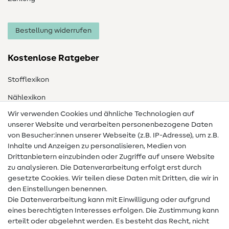
Bestellung widerrufen
Kostenlose Ratgeber
Stofflexikon
Nählexikon
Wir verwenden Cookies und ähnliche Technologien auf
Nähanleitungen
unserer Website und verarbeiten personenbezogene Daten
von Besucher:innen unserer Webseite (z.B. IP-Adresse), um z.B.
Hilfe & Kontakt
Inhalte und Anzeigen zu personalisieren, Medien von
Drittanbietern einzubinden oder Zugriffe auf unsere Website
Kontakt
zu analysieren. Die Datenverarbeitung erfolgt erst durch
Infos zum Betreiberwechsel
gesetzte Cookies. Wir teilen diese Daten mit Dritten, die wir in
den Einstellungen benennen.
FAQ
Die Datenverarbeitung kann mit Einwilligung oder aufgrund
eines berechtigten Interesses erfolgen. Die Zustimmung kann
Widerrufsrecht
erteilt oder abgelehnt werden. Es besteht das Recht, nicht