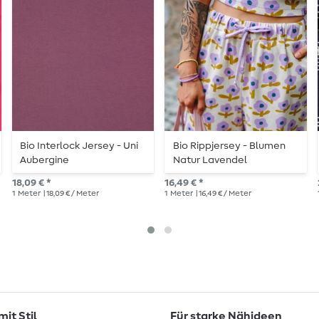
Bio Interlock Jersey - Uni
Bio Rippjersey - Blumen
Aubergine
Natur Lavendel
18,09 € *
16,49 € *
1
Meter
| 18,09 € / Meter
1
Meter
| 16,49 € / Meter
it Stil
Für starke Nähideen