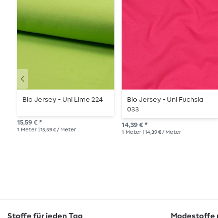
Bio Jersey - Uni Lime 224
Bio Jersey - Uni Fuchsia
033
15,59 € *
14,39 € *
1
Meter
| 15,59 € / Meter
1
Meter
| 14,39 € / Meter
Stoffe für jeden Tag
Modestoffe m