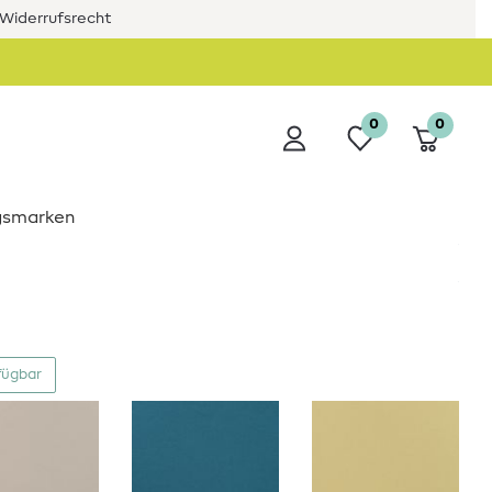
Widerrufsrecht
0
0
ngsmarken
fügbar