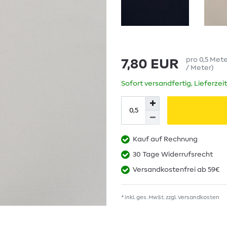
pro
0,5
Met
7,80 EUR
/ Meter
)
Sofort versandfertig, Lieferzei
Kauf auf Rechnung
30 Tage Widerrufsrecht
Versandkostenfrei ab 59€
* inkl. ges. MwSt. zzgl.
Versandkosten