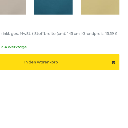
er
inkl. ges. MwSt.
( Stoffbreite (cm): 145 cm | Grundpreis
15,59 €
t 2-4 Werktage
In den Warenkorb