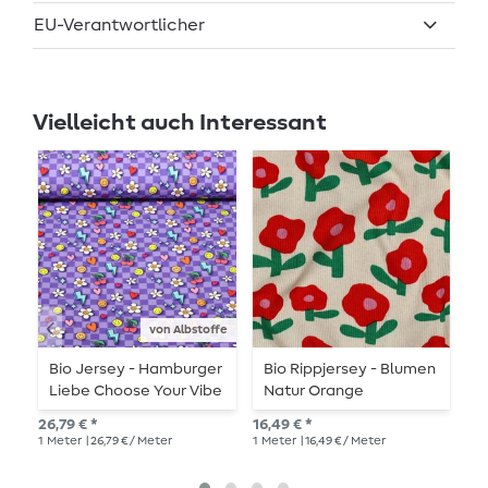
EU-Verantwortlicher
Vielleicht auch Interessant
von Albstoffe
Bio Jersey - Hamburger
Bio Rippjersey - Blumen
B
Liebe Choose Your Vibe
Natur Orange
H
Be You Lila
M
26,79 € *
16,49 € *
29,
1
Meter
| 26,79 € / Meter
1
Meter
| 16,49 € / Meter
1
Me