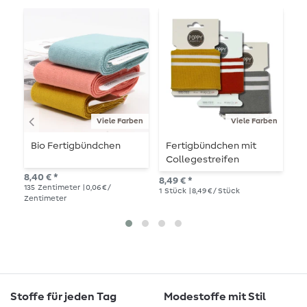
Viele Farben
Viele Farben
Bio Fertigbündchen
Fertigbündchen mit
B
Collegestreifen
8,40 € *
7,8
8,49 € *
135
Zentimeter
| 0,06 € /
1
Me
1
Stück
| 8,49 € / Stück
Zentimeter
Stoffe für jeden Tag
Modestoffe mit Stil