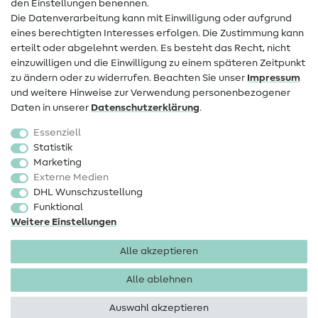
den Einstellungen benennen.
FAQ
Die Datenverarbeitung kann mit Einwilligung oder aufgrund
eines berechtigten Interesses erfolgen. Die Zustimmung kann
Widerrufsrecht
erteilt oder abgelehnt werden. Es besteht das Recht, nicht
Beliebt
einzuwilligen und die Einwilligung zu einem späteren Zeitpunkt
zu ändern oder zu widerrufen. Beachten Sie unser
Impressum
und weitere Hinweise zur Verwendung personenbezogener
Stoffe
Daten in unserer
Daten­schutz­erklärung
.
Nähzubehör
Essenziell
Sale
Statistik
Marketing
Schnittmuster
Externe Medien
DHL Wunschzustellung
Funktional
Weitere Einstellungen
Alle akzeptieren
Impressum
Datenschutz
AGB
Widerrufsbelehrung
Alle ablehnen
Auswahl akzeptieren
Copyright 2026 SewIY GmbH