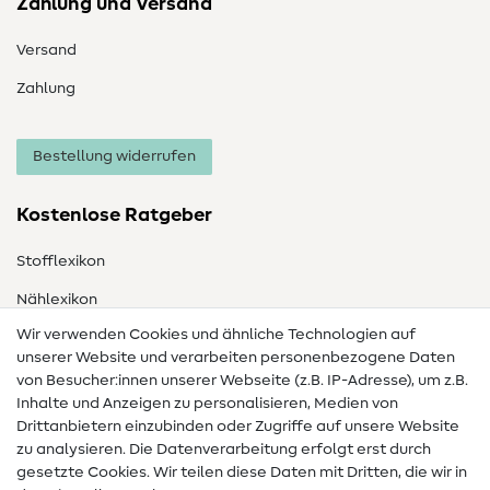
Zahlung und Versand
Versand
Zahlung
Bestellung widerrufen
Kostenlose Ratgeber
Stofflexikon
Nählexikon
Wir verwenden Cookies und ähnliche Technologien auf
Nähanleitungen
unserer Website und verarbeiten personenbezogene Daten
von Besucher:innen unserer Webseite (z.B. IP-Adresse), um z.B.
Hilfe & Kontakt
Inhalte und Anzeigen zu personalisieren, Medien von
Drittanbietern einzubinden oder Zugriffe auf unsere Website
Kontakt
zu analysieren. Die Datenverarbeitung erfolgt erst durch
Infos zum Betreiberwechsel
gesetzte Cookies. Wir teilen diese Daten mit Dritten, die wir in