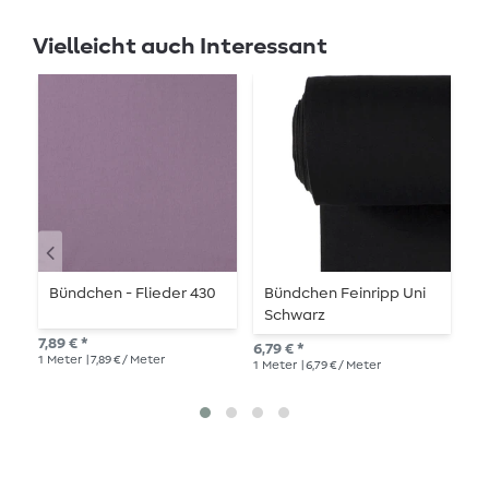
Vielleicht auch Interessant
Bündchen - Flieder 430
Bündchen Feinripp Uni
B
Schwarz
R
7,89 € *
6,79 € *
6,7
1
Meter
| 7,89 € / Meter
1
Meter
| 6,79 € / Meter
1
Me