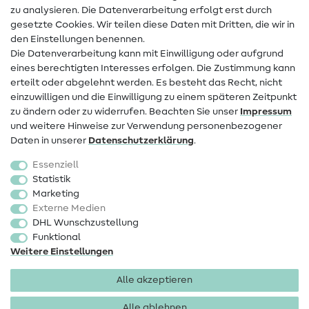
zu analysieren. Die Datenverarbeitung erfolgt erst durch
Infos zum Betreiberwechsel
gesetzte Cookies. Wir teilen diese Daten mit Dritten, die wir in
den Einstellungen benennen.
FAQ
Die Datenverarbeitung kann mit Einwilligung oder aufgrund
eines berechtigten Interesses erfolgen. Die Zustimmung kann
Widerrufsrecht
erteilt oder abgelehnt werden. Es besteht das Recht, nicht
Beliebt
einzuwilligen und die Einwilligung zu einem späteren Zeitpunkt
zu ändern oder zu widerrufen. Beachten Sie unser
Impressum
und weitere Hinweise zur Verwendung personenbezogener
Stoffe
Daten in unserer
Daten­schutz­erklärung
.
Nähzubehör
Essenziell
Sale
Statistik
Marketing
Schnittmuster
Externe Medien
DHL Wunschzustellung
Funktional
Weitere Einstellungen
Alle akzeptieren
Impressum
Datenschutz
AGB
Widerrufsbelehrung
Alle ablehnen