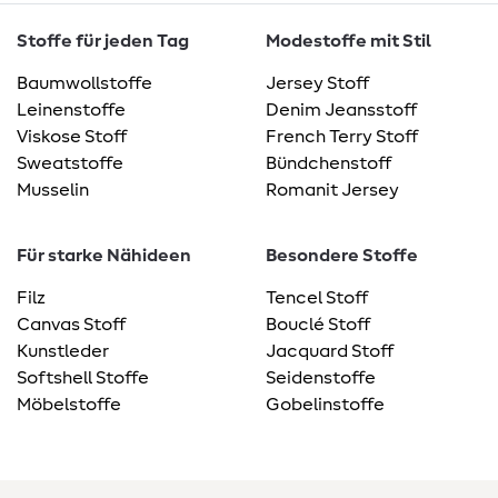
Stoffe für jeden Tag
Modestoffe mit Stil
Baumwollstoffe
Jersey Stoff
Leinenstoffe
Denim Jeansstoff
Viskose Stoff
French Terry Stoff
Sweatstoffe
Bündchenstoff
Musselin
Romanit Jersey
Für starke Nähideen
Besondere Stoffe
Filz
Tencel Stoff
Canvas Stoff
Bouclé Stoff
Kunstleder
Jacquard Stoff
Softshell Stoffe
Seidenstoffe
Möbelstoffe
Gobelinstoffe