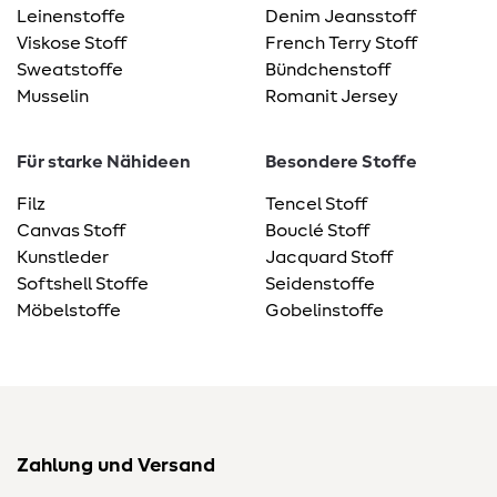
Leinenstoffe
Denim Jeansstoff
Viskose Stoff
French Terry Stoff
Sweatstoffe
Bündchenstoff
Musselin
Romanit Jersey
Für starke Nähideen
Besondere Stoffe
Filz
Tencel Stoff
Canvas Stoff
Bouclé Stoff
Kunstleder
Jacquard Stoff
Softshell Stoffe
Seidenstoffe
Möbelstoffe
Gobelinstoffe
Zahlung und Versand