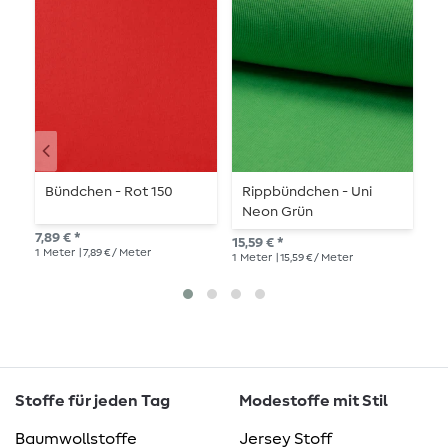
Bündchen - Rot 150
Rippbündchen - Uni
B
Neon Grün
L
7,89 € *
15,59 € *
7,8
1
Meter
| 7,89 € / Meter
1
Meter
| 15,59 € / Meter
1
Me
Stoffe für jeden Tag
Modestoffe mit Stil
Baumwollstoffe
Jersey Stoff