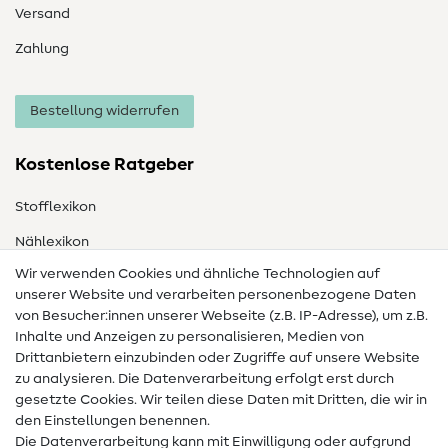
Versand
Zahlung
Bestellung widerrufen
Kostenlose Ratgeber
Stofflexikon
Nählexikon
Wir verwenden Cookies und ähnliche Technologien auf
Nähanleitungen
unserer Website und verarbeiten personenbezogene Daten
von Besucher:innen unserer Webseite (z.B. IP-Adresse), um z.B.
Hilfe & Kontakt
Inhalte und Anzeigen zu personalisieren, Medien von
Drittanbietern einzubinden oder Zugriffe auf unsere Website
Kontakt
zu analysieren. Die Datenverarbeitung erfolgt erst durch
Infos zum Betreiberwechsel
gesetzte Cookies. Wir teilen diese Daten mit Dritten, die wir in
den Einstellungen benennen.
FAQ
Die Datenverarbeitung kann mit Einwilligung oder aufgrund