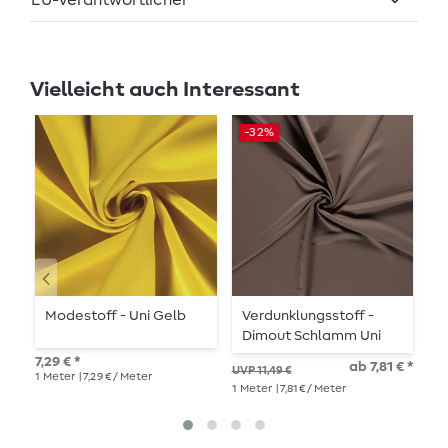
EU-Verantwortlicher
Vielleicht auch Interessant
-32%
Modestoff - Uni Gelb
Verdunklungsstoff -
M
Dimout Schlamm Uni
K
7,29 € *
ab 7,81 € *
7,2
UVP 11,49 €
1
Meter
| 7,29 € / Meter
1
Me
1
Meter
| 7,81 € / Meter