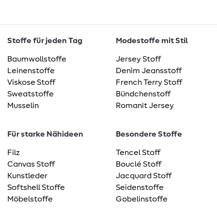
Stoffe für jeden Tag
Modestoffe mit Stil
Baumwollstoffe
Jersey Stoff
Leinenstoffe
Denim Jeansstoff
Viskose Stoff
French Terry Stoff
Sweatstoffe
Bündchenstoff
Musselin
Romanit Jersey
Für starke Nähideen
Besondere Stoffe
Filz
Tencel Stoff
Canvas Stoff
Bouclé Stoff
Kunstleder
Jacquard Stoff
Softshell Stoffe
Seidenstoffe
Möbelstoffe
Gobelinstoffe