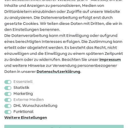
Hilfe & Kontakt
Inhalte und Anzeigen zu personalisieren, Medien von
Drittanbietern einzubinden oder Zugriffe auf unsere Website
Kontakt
zu analysieren. Die Datenverarbeitung erfolgt erst durch
Infos zum Betreiberwechsel
gesetzte Cookies. Wir teilen diese Daten mit Dritten, die wir in
den Einstellungen benennen.
FAQ
Die Datenverarbeitung kann mit Einwilligung oder aufgrund
eines berechtigten Interesses erfolgen. Die Zustimmung kann
Widerrufsrecht
erteilt oder abgelehnt werden. Es besteht das Recht, nicht
Beliebt
einzuwilligen und die Einwilligung zu einem späteren Zeitpunkt
zu ändern oder zu widerrufen. Beachten Sie unser
Impressum
und weitere Hinweise zur Verwendung personenbezogener
Stoffe
Daten in unserer
Daten­schutz­erklärung
.
Nähzubehör
Essenziell
Sale
Statistik
Marketing
Schnittmuster
Externe Medien
DHL Wunschzustellung
Funktional
Weitere Einstellungen