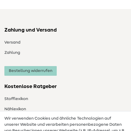
Zahlung und Versand
Versand
Zahlung
Bestellung widerrufen
Kostenlose Ratgeber
Stofflexikon
Nählexikon
Wir verwenden Cookies und ähnliche Technologien auf
Nähanleitungen
unserer Website und verarbeiten personenbezogene Daten
von Besucher:innen unserer Webseite (z.B. IP-Adresse), um z.B.