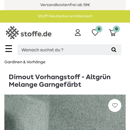
Versandkostenfrei ab 59€
Stoff-Neuheiten entdecken!
0
0
☰
Gardinen & Vorhänge
Dimout Vorhangstoff - Altgrün
Melange Garngefärbt