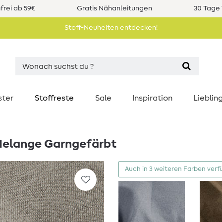
rei ab 59€
Gratis Nähanleitungen
30 Tage 
Stoff-Neuheiten entdecken!
ster
Stoffreste
Sale
Inspiration
Liebli
Melange Garngefärbt
Auch in 3 weiteren Farben verf