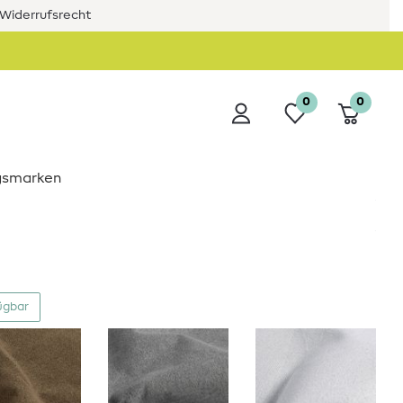
Widerrufsrecht
0
0
ngsmarken
ügbar