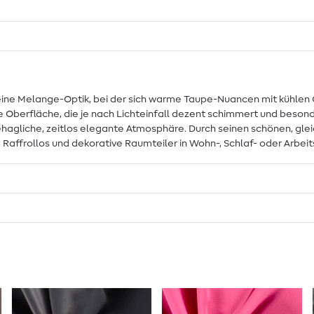
feine Melange-Optik, bei der sich warme Taupe-Nuancen mit kühle
de Oberfläche, die je nach Lichteinfall dezent schimmert und besond
agliche, zeitlos elegante Atmosphäre. Durch seinen schönen, gle
n, Raffrollos und dekorative Raumteiler in Wohn-, Schlaf- oder Arbei