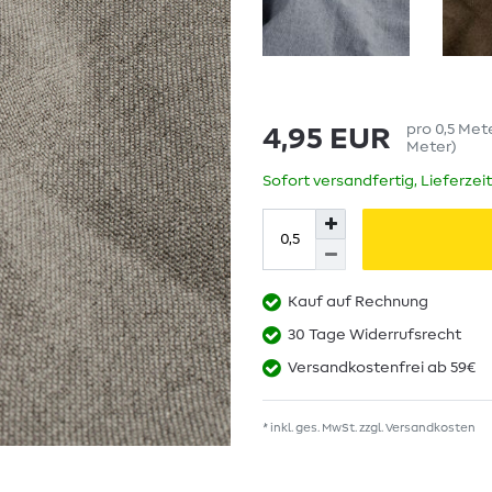
pro
0,5
Met
4,95 EUR
Meter
)
Sofort versandfertig, Lieferzei
Kauf auf Rechnung
30 Tage Widerrufsrecht
Versandkostenfrei ab 59€
* inkl. ges. MwSt. zzgl.
Versandkosten