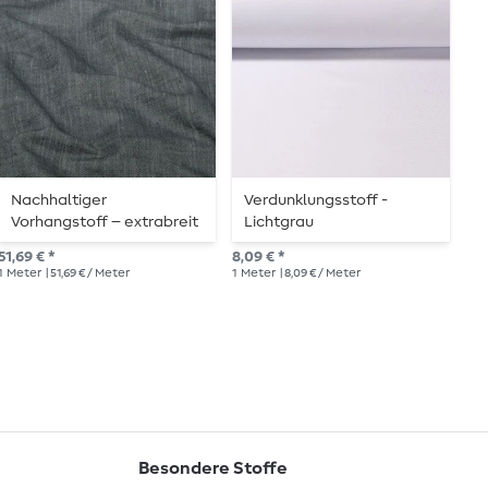
Nachhaltiger
Verdunklungsstoff -
V
Vorhangstoff – extrabreit
Lichtgrau
M
310 cm, Anthrazit-
51,69 € *
8,09 € *
UVP
Melange
1
Meter
| 51,69 € / Meter
1
Meter
| 8,09 € / Meter
1
Me
Besondere Stoffe