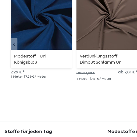
Modestoff - Uni
Verdunklungsstoff -
Königsblau
Dimout Schlamm Uni
7,29 € *
ab 7,81 € 
UVP 11,49 €
1
Meter
| 7,29 € / Meter
1
Meter
| 7,81 € / Meter
Stoffe für jeden Tag
Modestoffe m