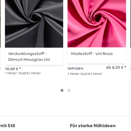
Verdunklungsstoff -
Modestoff - Uni Rosa
Dimout Mausgrau Uni
ab 6,20 € *
*
10,69 € *
UVP 7,29 €
1
Meter
| 10,69 € / Meter
1
Meter
| 6,20 € / Meter
it Stil
Für starke Nähideen