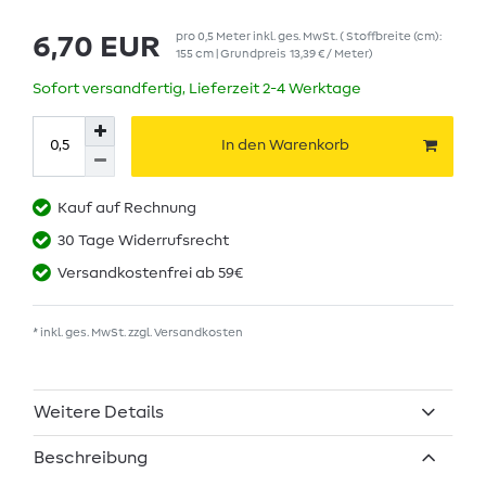
pro
0,5
Meter
inkl. ges. MwSt.
( Stoffbreite (cm):
6,70 EUR
155 cm | Grundpreis
13,39 € / Meter
)
Sofort versandfertig, Lieferzeit 2-4 Werktage
In den Warenkorb
Kauf auf Rechnung
30 Tage Widerrufsrecht
Versandkostenfrei ab 59€
* inkl. ges. MwSt. zzgl.
Versandkosten
Weitere Details
Beschreibung