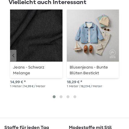
Vielleicht auch Interessant
Jeans - Schwarz
Blusenjeans - Bunte
B
Melange
Blüten Bestickt
C
Hellblau
14,99 € *
18,29 € *
10,
1
Meter
| 14,99 € / Meter
1
Meter
| 18,29 € / Meter
1
Me
Stoffe für jeden Tag
Modestoffe mit Stil