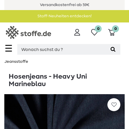
Versandkostenfrei ab 59€
Stoff-Neuheiten entdecken!
0
0
☰
Jeansstoffe
Hosenjeans - Heavy Uni
Marineblau