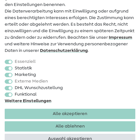
den Einstellungen benennen.
FAQ
Die Datenverarbeitung kann mit Einwilligung oder aufgrund
eines berechtigten Interesses erfolgen. Die Zustimmung kann
Widerrufsrecht
erteilt oder abgelehnt werden. Es besteht das Recht, nicht
Beliebt
einzuwilligen und die Einwilligung zu einem späteren Zeitpunkt
zu ändern oder zu widerrufen. Beachten Sie unser
Impressum
und weitere Hinweise zur Verwendung personenbezogener
Stoffe
Daten in unserer
Daten­schutz­erklärung
.
Nähzubehör
Essenziell
Sale
Statistik
Marketing
Schnittmuster
Externe Medien
DHL Wunschzustellung
Funktional
Weitere Einstellungen
Alle akzeptieren
Impressum
Datenschutz
AGB
Widerrufsbelehrung
Alle ablehnen
Auswahl akzeptieren