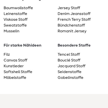
Baumwollstoffe
Jersey Stoff
Leinenstoffe
Denim Jeansstoff
Viskose Stoff
French Terry Stoff
Sweatstoffe
Bündchenstoff
Musselin
Romanit Jersey
Für starke Nähideen
Besondere Stoffe
Filz
Tencel Stoff
Canvas Stoff
Bouclé Stoff
Kunstleder
Jacquard Stoff
Softshell Stoffe
Seidenstoffe
Möbelstoffe
Gobelinstoffe