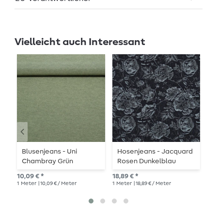
Vielleicht auch Interessant
Blusenjeans - Uni
Hosenjeans - Jacquard
S
Chambray Grün
Rosen Dunkelblau
M
10,09 € *
18,89 € *
13,
1
Meter
| 10,09 € / Meter
1
Meter
| 18,89 € / Meter
1
Me