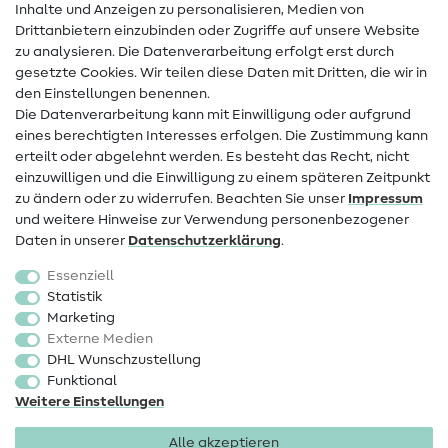
Inhalte und Anzeigen zu personalisieren, Medien von
Drittanbietern einzubinden oder Zugriffe auf unsere Website
Kontakt
zu analysieren. Die Datenverarbeitung erfolgt erst durch
Infos zum Betreiberwechsel
gesetzte Cookies. Wir teilen diese Daten mit Dritten, die wir in
den Einstellungen benennen.
FAQ
Die Datenverarbeitung kann mit Einwilligung oder aufgrund
eines berechtigten Interesses erfolgen. Die Zustimmung kann
Widerrufsrecht
erteilt oder abgelehnt werden. Es besteht das Recht, nicht
Beliebt
einzuwilligen und die Einwilligung zu einem späteren Zeitpunkt
zu ändern oder zu widerrufen. Beachten Sie unser
Impressum
und weitere Hinweise zur Verwendung personenbezogener
Stoffe
Daten in unserer
Daten­schutz­erklärung
.
Nähzubehör
Essenziell
Sale
Statistik
Marketing
Schnittmuster
Externe Medien
DHL Wunschzustellung
Funktional
Weitere Einstellungen
Alle akzeptieren