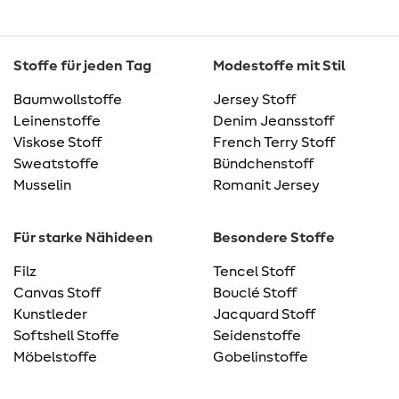
Stoffe für jeden Tag
Modestoffe mit Stil
Baumwollstoffe
Jersey Stoff
Leinenstoffe
Denim Jeansstoff
Viskose Stoff
French Terry Stoff
Sweatstoffe
Bündchenstoff
Musselin
Romanit Jersey
Für starke Nähideen
Besondere Stoffe
Filz
Tencel Stoff
Canvas Stoff
Bouclé Stoff
Kunstleder
Jacquard Stoff
Softshell Stoffe
Seidenstoffe
Möbelstoffe
Gobelinstoffe