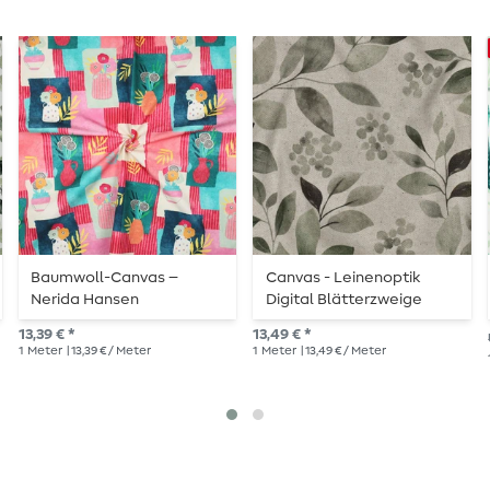
Baumwoll-Canvas –
Canvas - Leinenoptik
Nerida Hansen
Digital Blätterzweige
Digitaldruck Blumenvasen
Beige
13,39 € *
13,49 € *
Pink
1
Meter
| 13,39 € / Meter
1
Meter
| 13,49 € / Meter