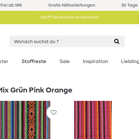
rei ab 59€
Gratis Nähanleitungen
30 Tage 
Stoff-Neuheiten entdecken!
ster
Stoffreste
Sale
Inspiration
Liebli
Mix Grün Pink Orange