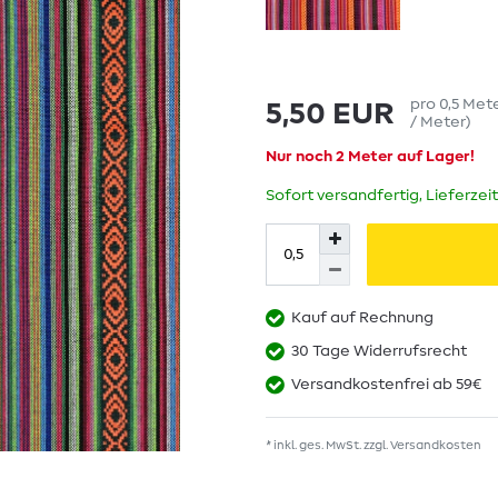
pro
0,5
Met
5,50 EUR
/ Meter
)
Nur noch 2 Meter auf Lager!
Sofort versandfertig, Lieferzei
Kauf auf Rechnung
30 Tage Widerrufsrecht
Versandkostenfrei ab 59€
* inkl. ges. MwSt. zzgl.
Versandkosten