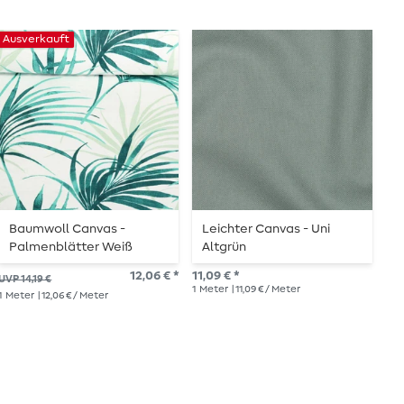
Ausverkauft
Baumwoll Canvas -
Leichter Canvas - Uni
C
Palmenblätter Weiß
Altgrün
Petrol
10,
12,06 € *
11,09 € *
UVP 14,19 €
1
Me
1
Meter
| 11,09 € / Meter
1
Meter
| 12,06 € / Meter