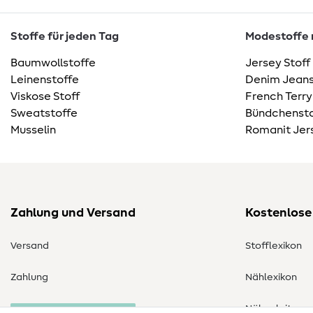
Stoffe für jeden Tag
Modestoffe m
Baumwollstoffe
Jersey Stoff
Leinenstoffe
Denim Jeans
Viskose Stoff
French Terry
Sweatstoffe
Bündchensto
Musselin
Romanit Jer
Zahlung und Versand
Kostenlose
Versand
Stofflexikon
Zahlung
Nählexikon
Nähanleitung