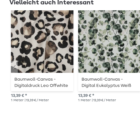
Vielleicht auch Interessant
Baumwoll-Canvas -
Baumwoll-Canvas -
Digitaldruck Leo Offwhite
Digital Eukalyptus Weiß
13,39 € *
13,39 € *
1
Meter
| 13,39 € / Meter
1
Meter
| 13,39 € / Meter