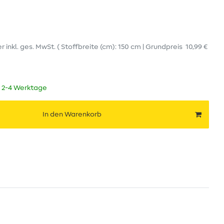
er
inkl. ges. MwSt.
( Stoffbreite (cm): 150 cm | Grundpreis
10,99 €
t 2-4 Werktage
In den Warenkorb