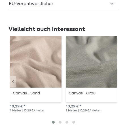
EU-Verantwortlicher
Vielleicht auch Interessant
Canvas - Sand
Canvas - Grau
C
S
10,29 € *
10,29 € *
12,
1
Meter
| 10,29 € / Meter
1
Meter
| 10,29 € / Meter
1
Me