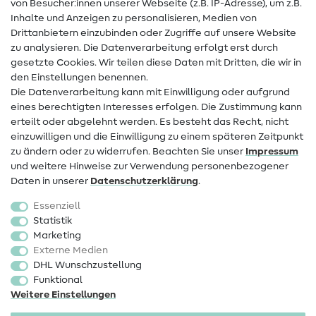
von Besucher:innen unserer Webseite (z.B. IP-Adresse), um z.B.
Hilfe & Kontakt
Inhalte und Anzeigen zu personalisieren, Medien von
Drittanbietern einzubinden oder Zugriffe auf unsere Website
Kontakt
zu analysieren. Die Datenverarbeitung erfolgt erst durch
Infos zum Betreiberwechsel
gesetzte Cookies. Wir teilen diese Daten mit Dritten, die wir in
den Einstellungen benennen.
FAQ
Die Datenverarbeitung kann mit Einwilligung oder aufgrund
eines berechtigten Interesses erfolgen. Die Zustimmung kann
Widerrufsrecht
erteilt oder abgelehnt werden. Es besteht das Recht, nicht
Beliebt
einzuwilligen und die Einwilligung zu einem späteren Zeitpunkt
zu ändern oder zu widerrufen. Beachten Sie unser
Impressum
und weitere Hinweise zur Verwendung personenbezogener
Stoffe
Daten in unserer
Daten­schutz­erklärung
.
Nähzubehör
Essenziell
Sale
Statistik
Marketing
Schnittmuster
Externe Medien
DHL Wunschzustellung
Funktional
Weitere Einstellungen