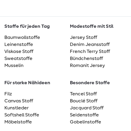
Stoffe für jeden Tag
Modestoffe mit Stil
Baumwollstoffe
Jersey Stoff
Leinenstoffe
Denim Jeansstoff
Viskose Stoff
French Terry Stoff
Sweatstoffe
Bündchenstoff
Musselin
Romanit Jersey
Für starke Nähideen
Besondere Stoffe
Filz
Tencel Stoff
Canvas Stoff
Bouclé Stoff
Kunstleder
Jacquard Stoff
Softshell Stoffe
Seidenstoffe
Möbelstoffe
Gobelinstoffe