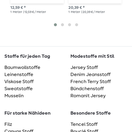
M
12,59 € *
20,39 € *
15,
1
Meter
| 12,59 € / Meter
1
Meter
| 20,39 € / Meter
1
Me
Stoffe für jeden Tag
Modestoffe mit Stil
Baumwollstoffe
Jersey Stoff
Leinenstoffe
Denim Jeansstoff
Viskose Stoff
French Terry Stoff
Sweatstoffe
Bündchenstoff
Musselin
Romanit Jersey
Für starke Nähideen
Besondere Stoffe
Filz
Tencel Stoff
Canvas Stoff
Bouclé Stoff