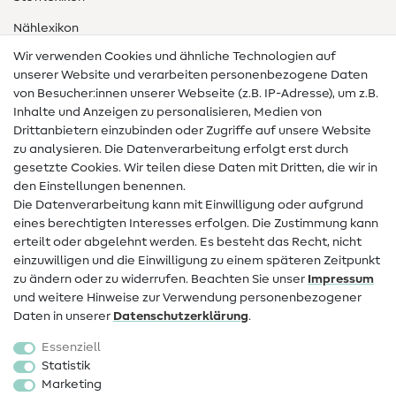
Nählexikon
Wir verwenden Cookies und ähnliche Technologien auf
Nähanleitungen
unserer Website und verarbeiten personenbezogene Daten
von Besucher:innen unserer Webseite (z.B. IP-Adresse), um z.B.
Hilfe & Kontakt
Inhalte und Anzeigen zu personalisieren, Medien von
Drittanbietern einzubinden oder Zugriffe auf unsere Website
Kontakt
zu analysieren. Die Datenverarbeitung erfolgt erst durch
Infos zum Betreiberwechsel
gesetzte Cookies. Wir teilen diese Daten mit Dritten, die wir in
den Einstellungen benennen.
FAQ
Die Datenverarbeitung kann mit Einwilligung oder aufgrund
eines berechtigten Interesses erfolgen. Die Zustimmung kann
Widerrufsrecht
erteilt oder abgelehnt werden. Es besteht das Recht, nicht
Beliebt
einzuwilligen und die Einwilligung zu einem späteren Zeitpunkt
zu ändern oder zu widerrufen. Beachten Sie unser
Impressum
und weitere Hinweise zur Verwendung personenbezogener
Stoffe
Daten in unserer
Daten­schutz­erklärung
.
Nähzubehör
Essenziell
Sale
Statistik
Marketing
Schnittmuster