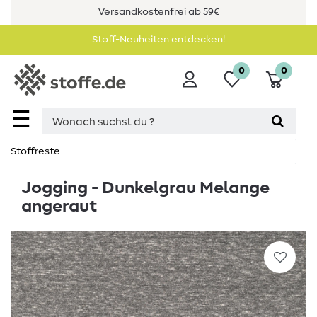
Versandkostenfrei ab 59€
Stoff-Neuheiten entdecken!
0
0
☰
Stoffreste
Jogging - Dunkelgrau Melange
angeraut