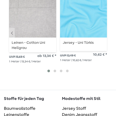
Leinen - Cotton Uni
Jersey - Uni Türkis
J
Hellgrau
M
10,62 € *
ab 13,34 € *
UVP 12,49 €
UVP 15,69 €
UVP
1
Meter
| 10,62 € / Meter
1
Meter
| 13,34 € / Meter
1
Me
Stoffe für jeden Tag
Modestoffe mit Stil
Baumwollstoffe
Jersey Stoff
Leinenstoffe
Denim Jeansstoff