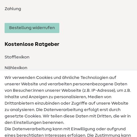
Zahlung
Bestellung widerrufen
Kostenlose Ratgeber
Stofflexikon
Nählexikon
Wir verwenden Cookies und ähnliche Technologien auf
Nähanleitungen
unserer Website und verarbeiten personenbezogene Daten
von Besucher:innen unserer Webseite (z.B. IP-Adresse), um z.B.
Hilfe & Kontakt
Inhalte und Anzeigen zu personalisieren, Medien von
Drittanbietern einzubinden oder Zugriffe auf unsere Website
Kontakt
zu analysieren. Die Datenverarbeitung erfolgt erst durch
Infos zum Betreiberwechsel
gesetzte Cookies. Wir teilen diese Daten mit Dritten, die wir in
den Einstellungen benennen.
FAQ
Die Datenverarbeitung kann mit Einwilligung oder aufgrund
eines berechtigten Interesses erfolgen. Die Zustimmung kann
Widerrufsrecht