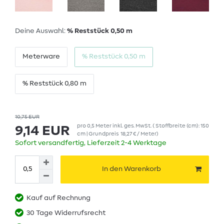
Deine Auswahl:
% Reststück 0,50 m
Meterware
% Reststück 0,50 m
% Reststück 0,80 m
10,75 EUR
pro
0,5
Meter
inkl. ges. MwSt.
( Stoffbreite (cm): 150
9,14 EUR
cm | Grundpreis
18,27 € / Meter
)
Sofort versandfertig, Lieferzeit 2-4 Werktage
In den Warenkorb
Kauf auf Rechnung
30 Tage Widerrufsrecht