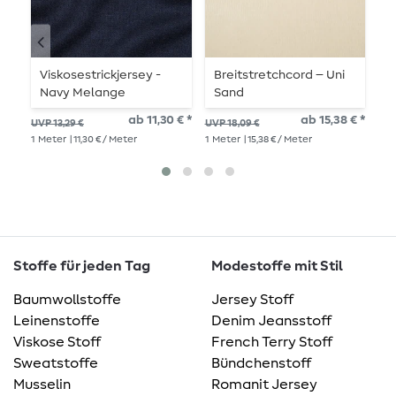
Viskosestrickjersey -
Breitstretchcord – Uni
B
Navy Melange
Sand
D
W
ab 11,30 € *
ab 15,38 € *
UVP 13,29 €
UVP 18,09 €
UVP
B
1
Meter
| 11,30 € / Meter
1
Meter
| 15,38 € / Meter
1
Me
Stoffe für jeden Tag
Modestoffe mit Stil
Baumwollstoffe
Jersey Stoff
Leinenstoffe
Denim Jeansstoff
Viskose Stoff
French Terry Stoff
Sweatstoffe
Bündchenstoff
Musselin
Romanit Jersey