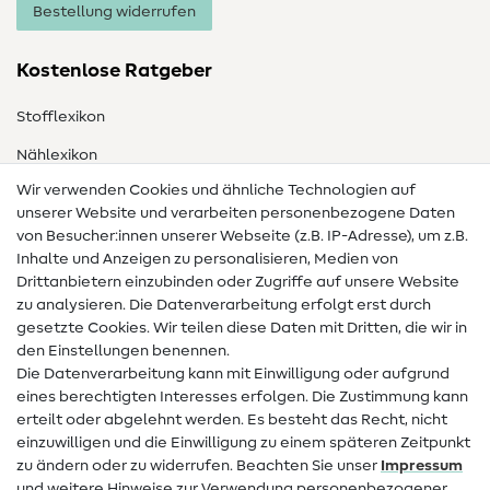
Bestellung widerrufen
Kostenlose Ratgeber
Stofflexikon
Nählexikon
Wir verwenden Cookies und ähnliche Technologien auf
Nähanleitungen
unserer Website und verarbeiten personenbezogene Daten
von Besucher:innen unserer Webseite (z.B. IP-Adresse), um z.B.
Hilfe & Kontakt
Inhalte und Anzeigen zu personalisieren, Medien von
Drittanbietern einzubinden oder Zugriffe auf unsere Website
Kontakt
zu analysieren. Die Datenverarbeitung erfolgt erst durch
Infos zum Betreiberwechsel
gesetzte Cookies. Wir teilen diese Daten mit Dritten, die wir in
den Einstellungen benennen.
FAQ
Die Datenverarbeitung kann mit Einwilligung oder aufgrund
eines berechtigten Interesses erfolgen. Die Zustimmung kann
Widerrufsrecht
erteilt oder abgelehnt werden. Es besteht das Recht, nicht
Beliebt
einzuwilligen und die Einwilligung zu einem späteren Zeitpunkt
zu ändern oder zu widerrufen. Beachten Sie unser
Impressum
und weitere Hinweise zur Verwendung personenbezogener