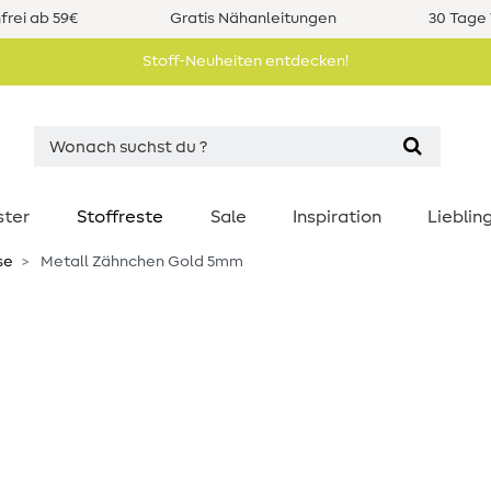
rei ab 59€
Gratis Nähanleitungen
30 Tage 
Stoff-Neuheiten entdecken!
ster
Stoffreste
Sale
Inspiration
Liebli
se
Metall Zähnchen Gold 5mm