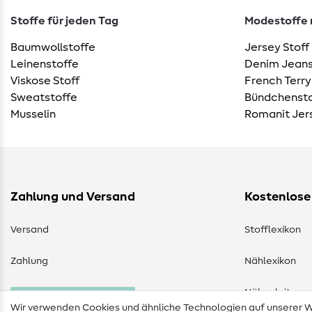
Stoffe für jeden Tag
Modestoffe m
Baumwollstoffe
Jersey Stoff
Leinenstoffe
Denim Jeans
Viskose Stoff
French Terry
Sweatstoffe
Bündchensto
Musselin
Romanit Jer
Zahlung und Versand
Kostenlose
Versand
Stofflexikon
Zahlung
Nählexikon
Nähanleitung
Bestellung widerrufen
Wir verwenden Cookies und ähnliche Technologien auf unserer