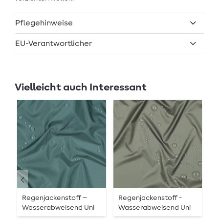
Pflegehinweise
EU-Verantwortlicher
Vielleicht auch Interessant
Regenjackenstoff –
Regenjackenstoff -
R
Wasserabweisend Uni
Wasserabweisend Uni
A
Dusty Mint
Army
D