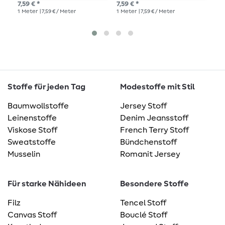
7,59 € *
7,59 € *
15,
1
Meter
| 7,59 € / Meter
1
Meter
| 7,59 € / Meter
1
Me
Stoffe für jeden Tag
Modestoffe mit Stil
Baumwollstoffe
Jersey Stoff
Leinenstoffe
Denim Jeansstoff
Viskose Stoff
French Terry Stoff
Sweatstoffe
Bündchenstoff
Musselin
Romanit Jersey
Für starke Nähideen
Besondere Stoffe
Filz
Tencel Stoff
Canvas Stoff
Bouclé Stoff