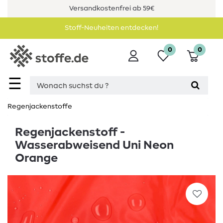
Versandkostenfrei ab 59€
Stoff-Neuheiten entdecken!
0
0
☰
Regenjackenstoffe
Regenjackenstoff -
Wasserabweisend Uni Neon
Orange