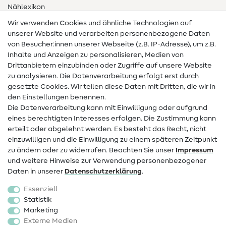
Nählexikon
Wir verwenden Cookies und ähnliche Technologien auf
Nähanleitungen
unserer Website und verarbeiten personenbezogene Daten
von Besucher:innen unserer Webseite (z.B. IP-Adresse), um z.B.
Hilfe & Kontakt
Inhalte und Anzeigen zu personalisieren, Medien von
Drittanbietern einzubinden oder Zugriffe auf unsere Website
Kontakt
zu analysieren. Die Datenverarbeitung erfolgt erst durch
Infos zum Betreiberwechsel
gesetzte Cookies. Wir teilen diese Daten mit Dritten, die wir in
den Einstellungen benennen.
FAQ
Die Datenverarbeitung kann mit Einwilligung oder aufgrund
eines berechtigten Interesses erfolgen. Die Zustimmung kann
Widerrufsrecht
erteilt oder abgelehnt werden. Es besteht das Recht, nicht
Beliebt
einzuwilligen und die Einwilligung zu einem späteren Zeitpunkt
zu ändern oder zu widerrufen. Beachten Sie unser
Impressum
und weitere Hinweise zur Verwendung personenbezogener
Stoffe
Daten in unserer
Daten­schutz­erklärung
.
Nähzubehör
Essenziell
Sale
Statistik
Marketing
Schnittmuster
Externe Medien