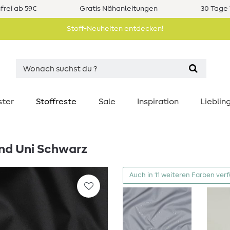
rei ab 59€
Gratis Nähanleitungen
30 Tage 
Stoff-Neuheiten entdecken!
ster
Stoffreste
Sale
Inspiration
Liebli
nd Uni Schwarz
Auch in 11 weiteren Farben ver