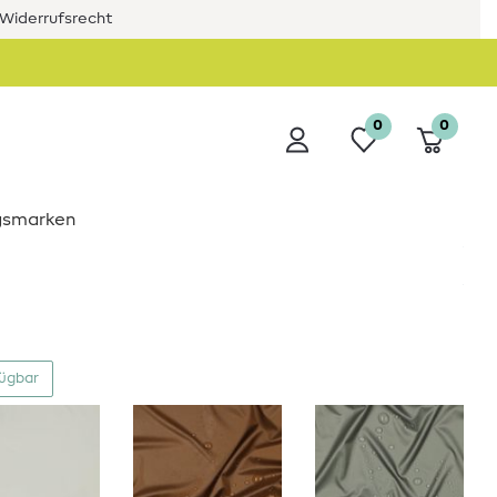
Widerrufsrecht
0
0
ngsmarken
fügbar