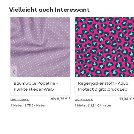
Vielleicht auch Interessant
Baumwolle Popeline -
Regenjackenstoff - Aqua
Punkte Flieder Weiß
Protect Digitaldruck Leo
Fuchsia
ab 8,75 € *
13,34 € 
UVP 10,29 €
UVP 15,69 €
1
Meter
| 8,75 € / Meter
1
Meter
| 13,34 € / Meter