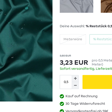
Deine Auswahl:
% Reststück 0,
Meterware
% Reststüc
3,80 EUR
pro
0,5
Met
3,23 EUR
Meter
)
Sofort versandfertig, Lieferzei
Kauf auf Rechnung
30 Tage Widerrufsrecht
Versandkostenfrei ab 59€