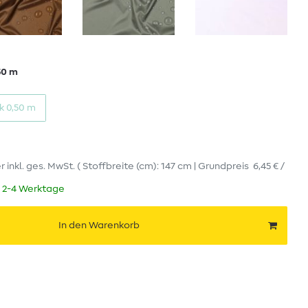
50 m
k 0,50 m
er
inkl. ges. MwSt.
( Stoffbreite (cm): 147 cm | Grundpreis
6,45 € /
t 2-4 Werktage
In den Warenkorb