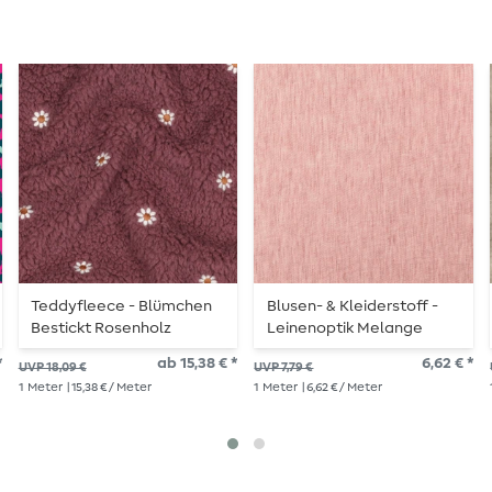
Teddyfleece - Blümchen
Blusen- & Kleiderstoff -
Bestickt Rosenholz
Leinenoptik Melange
Altrosa
*
ab 15,38 € *
6,62 € *
UVP 18,09 €
UVP 7,79 €
1
Meter
| 15,38 € / Meter
1
Meter
| 6,62 € / Meter