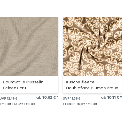
Baumwolle Musselin -
Kuschelfleece -
B
Leinen Ecru
Doubleface Blumen Braun
D
H
ab 10,62 € *
ab 10,11 € *
UVP 12,49 €
UVP 11,89 €
UVP
1
Meter
| 10,62 € / Meter
1
Meter
| 10,11 € / Meter
1
Me