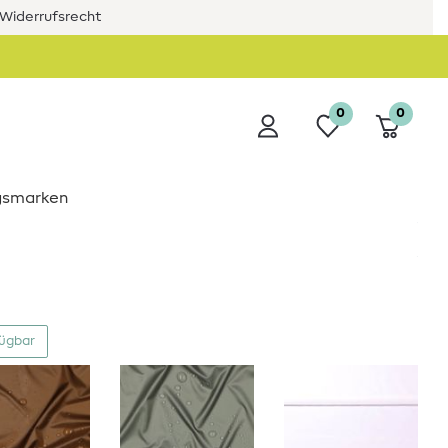
Widerrufsrecht
0
0
ngsmarken
fügbar