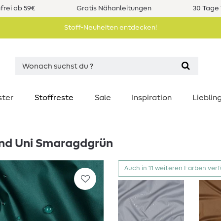
rei ab 59€
Gratis Nähanleitungen
30 Tage 
Stoff-Neuheiten entdecken!
ster
Stoffreste
Sale
Inspiration
Liebli
nd Uni Smaragdgrün
Auch in 11 weiteren Farben ver