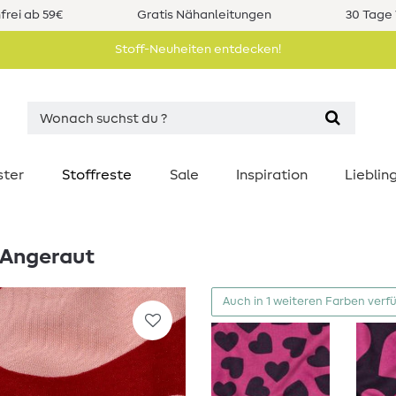
rei ab 59€
Gratis Nähanleitungen
30 Tage 
Stoff-Neuheiten entdecken!
ster
Stoffreste
Sale
Inspiration
Liebli
 Angeraut
Auch in 1 weiteren Farben verf