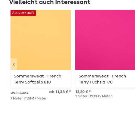
Vielleicht auch Interessant
Ausverkauft
Sommersweat - French
Sommersweat - French
Terry Softgelb 810
Terry Fuchsia 170
Schlingenstruktur
Schlingenstruktur
ab 11,38 € *
13,39 € *
UVP 13,39 €
1
Meter
| 13,39 € / Meter
1
Meter
| 11,38 € / Meter