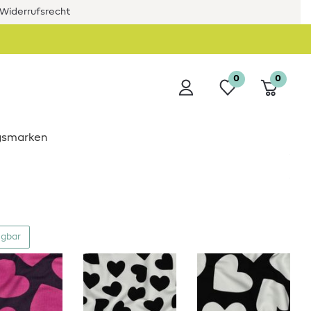
Widerrufsrecht
0
0
ngsmarken
ügbar