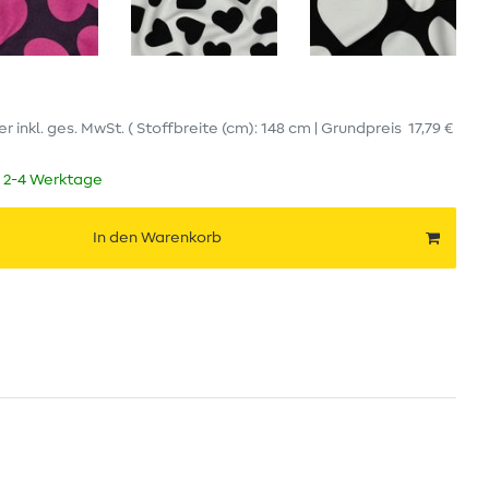
er
inkl. ges. MwSt.
( Stoffbreite (cm): 148 cm | Grundpreis
17,79 €
t 2-4 Werktage
In den Warenkorb