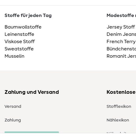
Stoffe für jeden Tag
Modestoffe m
Baumwollstoffe
Jersey Stoff
Leinenstoffe
Denim Jeans
Viskose Stoff
French Terry
Sweatstoffe
Bündchensto
Musselin
Romanit Jer
Zahlung und Versand
Kostenlose
Versand
Stofflexikon
Zahlung
Nählexikon
Nähanleitung