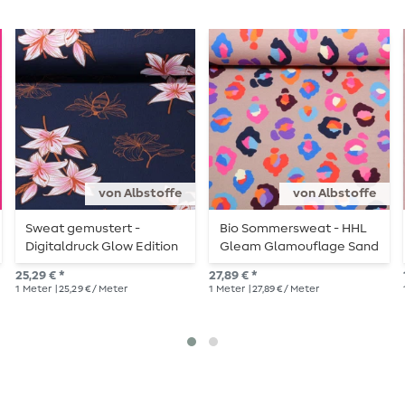
von Albstoffe
von Albstoffe
Sweat gemustert -
Bio Sommersweat - HHL
Digitaldruck Glow Edition
Gleam Glamouflage Sand
Navy Multicolor
25,29 € *
27,89 € *
1
Meter
| 25,29 € / Meter
1
Meter
| 27,89 € / Meter