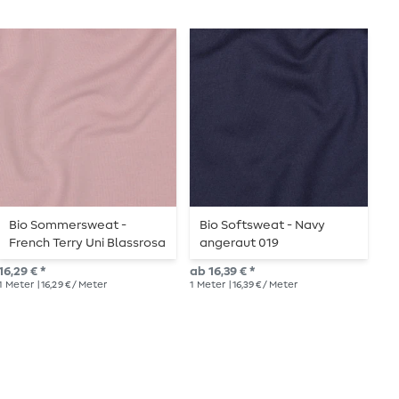
Bio Sommersweat -
Bio Softsweat - Navy
B
French Terry Uni Blassrosa
angeraut 019
F
047
16,29 € *
ab 16,39 € *
18,
1
Meter
| 16,29 € / Meter
1
Meter
| 16,39 € / Meter
1
Me