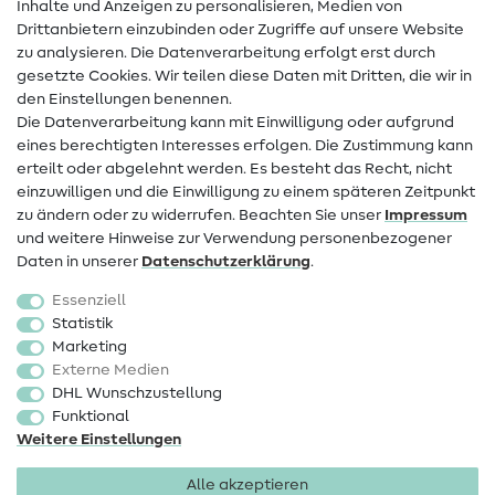
Inhalte und Anzeigen zu personalisieren, Medien von
Drittanbietern einzubinden oder Zugriffe auf unsere Website
Kontakt
zu analysieren. Die Datenverarbeitung erfolgt erst durch
Infos zum Betreiberwechsel
gesetzte Cookies. Wir teilen diese Daten mit Dritten, die wir in
den Einstellungen benennen.
FAQ
Die Datenverarbeitung kann mit Einwilligung oder aufgrund
eines berechtigten Interesses erfolgen. Die Zustimmung kann
Widerrufsrecht
erteilt oder abgelehnt werden. Es besteht das Recht, nicht
Beliebt
einzuwilligen und die Einwilligung zu einem späteren Zeitpunkt
zu ändern oder zu widerrufen. Beachten Sie unser
Impressum
und weitere Hinweise zur Verwendung personenbezogener
Stoffe
Daten in unserer
Daten­schutz­erklärung
.
Nähzubehör
Essenziell
Sale
Statistik
Marketing
Schnittmuster
Externe Medien
DHL Wunschzustellung
Funktional
Weitere Einstellungen
Alle akzeptieren