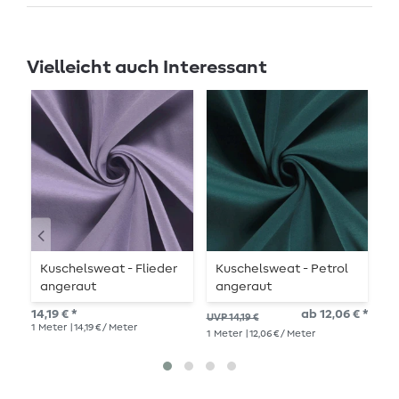
Vielleicht auch Interessant
Kuschelsweat - Flieder
Kuschelsweat - Petrol
K
angeraut
angeraut
a
14,19 € *
ab 12,06 € *
UVP 14,19 €
UVP
1
Meter
| 14,19 € / Meter
1
Meter
| 12,06 € / Meter
1
Me