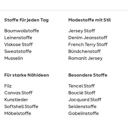
Stoffe für jeden Tag
Modestoffe mit Stil
Baumwollstoffe
Jersey Stoff
Leinenstoffe
Denim Jeansstoff
Viskose Stoff
French Terry Stoff
Sweatstoffe
Bündchenstoff
Musselin
Romanit Jersey
Für starke Nähideen
Besondere Stoffe
Filz
Tencel Stoff
Canvas Stoff
Bouclé Stoff
Kunstleder
Jacquard Stoff
Softshell Stoffe
Seidenstoffe
Möbelstoffe
Gobelinstoffe