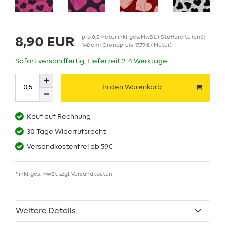
pro
0,5
Meter
inkl. ges. MwSt.
( Stoffbreite (cm):
8,90 EUR
148 cm | Grundpreis
17,79 € / Meter
)
Sofort versandfertig, Lieferzeit 2-4 Werktage
In den Warenkorb
Kauf auf Rechnung
30 Tage Widerrufsrecht
Versandkostenfrei ab 59€
* inkl. ges. MwSt. zzgl.
Versandkosten
Weitere Details