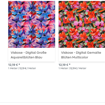
Viskose - Digital Große
Viskose - Digital Gemalte
Aquarellblüten Blau
Blüten Multicolor
Ecovero™
Ecovero™
12,19 € *
12,19 € *
1
Meter
| 12,19 € / Meter
1
Meter
| 12,19 € / Meter