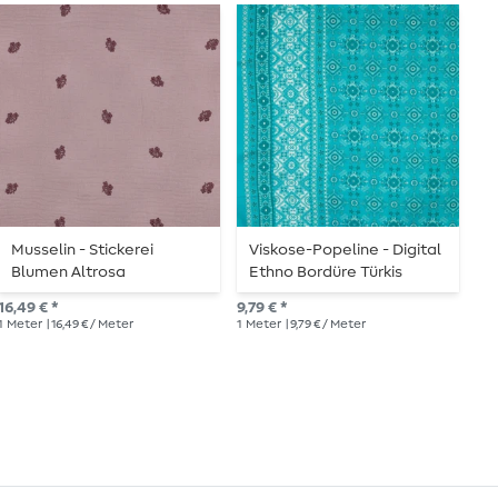
Musselin - Stickerei
Viskose-Popeline - Digital
M
Blumen Altrosa
Ethno Bordüre Türkis
S
16,49 € *
9,79 € *
UVP
1
Meter
| 16,49 € / Meter
1
Meter
| 9,79 € / Meter
1
Me