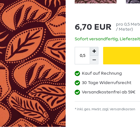
pro
0,5
Met
6,70 EUR
/ Meter
)
Sofort versandfertig, Lieferzei
Kauf auf Rechnung
30 Tage Widerrufsrecht
Versandkostenfrei ab 59€
* inkl. ges. MwSt. zzgl.
Versandkosten