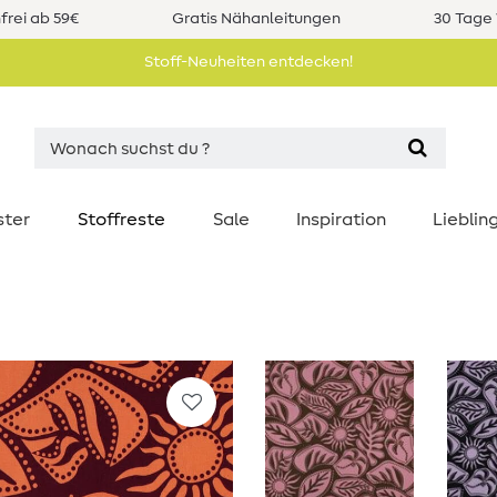
rei ab 59€
Gratis Nähanleitungen
30 Tage 
Stoff-Neuheiten entdecken!
ster
Stoffreste
Sale
Inspiration
Liebli