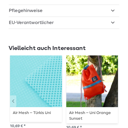
Pflegehinweise
EU-Verantwortlicher
Vielleicht auch Interessant
Air Mesh – Türkis Uni
Air Mesh – Uni Orange
A
Sunset
B
10,69 € *
10,69 € *
10,