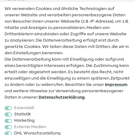
Wir verwenden Cookies und ähnliche Technologien auf
Nähanleitungen
unserer Website und verarbeiten personenbezogene Daten
von Besucher:innen unserer Webseite (z.B. IP-Adresse), um z.B.
Hilfe & Kontakt
Inhalte und Anzeigen zu personalisieren, Medien von
Drittanbietern einzubinden oder Zugriffe auf unsere Website
Kontakt
zu analysieren. Die Datenverarbeitung erfolgt erst durch
Infos zum Betreiberwechsel
gesetzte Cookies. Wir teilen diese Daten mit Dritten, die wir in
den Einstellungen benennen.
FAQ
Die Datenverarbeitung kann mit Einwilligung oder aufgrund
eines berechtigten Interesses erfolgen. Die Zustimmung kann
Widerrufsrecht
erteilt oder abgelehnt werden. Es besteht das Recht, nicht
Beliebt
einzuwilligen und die Einwilligung zu einem späteren Zeitpunkt
zu ändern oder zu widerrufen. Beachten Sie unser
Impressum
und weitere Hinweise zur Verwendung personenbezogener
Stoffe
Daten in unserer
Daten­schutz­erklärung
.
Nähzubehör
Essenziell
Sale
Statistik
Marketing
Schnittmuster
Externe Medien
DHL Wunschzustellung