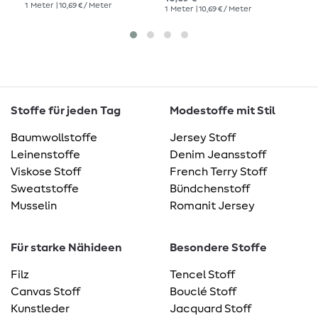
1
Meter
| 10,69 € / Meter
1
Meter
| 10,69 € / Meter
1
Me
Stoffe für jeden Tag
Modestoffe mit Stil
Baumwollstoffe
Jersey Stoff
Leinenstoffe
Denim Jeansstoff
Viskose Stoff
French Terry Stoff
Sweatstoffe
Bündchenstoff
Musselin
Romanit Jersey
Für starke Nähideen
Besondere Stoffe
Filz
Tencel Stoff
Canvas Stoff
Bouclé Stoff
Kunstleder
Jacquard Stoff