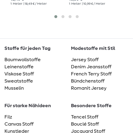
Ecru Schwarz
1
Meter
| 18,49 € / Meter
1
Meter
| 10,99 € / Meter
1
Me
Stoffe für jeden Tag
Modestoffe mit Stil
Baumwollstoffe
Jersey Stoff
Leinenstoffe
Denim Jeansstoff
Viskose Stoff
French Terry Stoff
Sweatstoffe
Bündchenstoff
Musselin
Romanit Jersey
Für starke Nähideen
Besondere Stoffe
Filz
Tencel Stoff
Canvas Stoff
Bouclé Stoff
Kunstleder
Jacquard Stoff