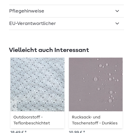
Pflegehinweise
EU-Verantwortlicher
Vielleicht auch Interessant
Outdoorstoff -
Rucksack- und
R
Teflonbeschichtet
Taschenstoff - Dunkles
T
Jacquard Quadrate
Puder
R
18,49 € *
10,99 € *
10,