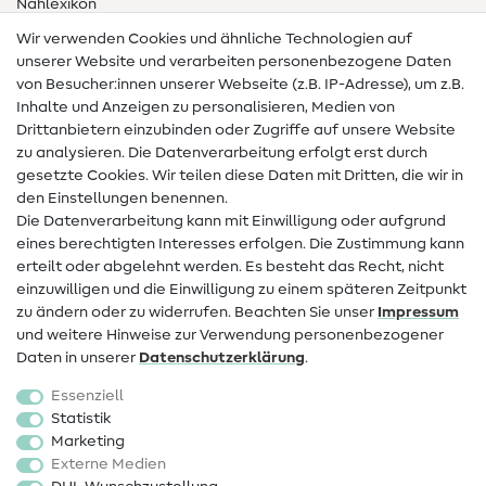
Nählexikon
Wir verwenden Cookies und ähnliche Technologien auf
Nähanleitungen
unserer Website und verarbeiten personenbezogene Daten
von Besucher:innen unserer Webseite (z.B. IP-Adresse), um z.B.
Hilfe & Kontakt
Inhalte und Anzeigen zu personalisieren, Medien von
Drittanbietern einzubinden oder Zugriffe auf unsere Website
Kontakt
zu analysieren. Die Datenverarbeitung erfolgt erst durch
Infos zum Betreiberwechsel
gesetzte Cookies. Wir teilen diese Daten mit Dritten, die wir in
den Einstellungen benennen.
FAQ
Die Datenverarbeitung kann mit Einwilligung oder aufgrund
eines berechtigten Interesses erfolgen. Die Zustimmung kann
Widerrufsrecht
erteilt oder abgelehnt werden. Es besteht das Recht, nicht
Beliebt
einzuwilligen und die Einwilligung zu einem späteren Zeitpunkt
zu ändern oder zu widerrufen. Beachten Sie unser
Impressum
und weitere Hinweise zur Verwendung personenbezogener
Stoffe
Daten in unserer
Daten­schutz­erklärung
.
Nähzubehör
Essenziell
Sale
Statistik
Marketing
Schnittmuster
Externe Medien