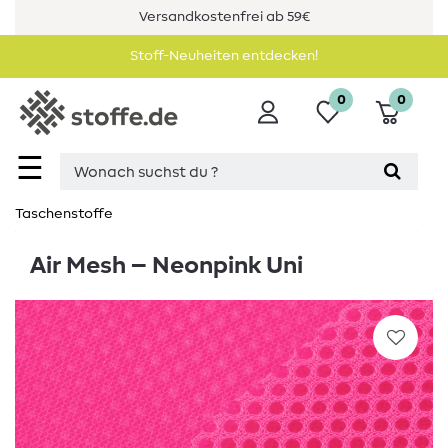
Versandkostenfrei ab 59€
Stoff-Neuheiten entdecken!
0
0
☰
Taschenstoffe
Air Mesh – Neonpink Uni