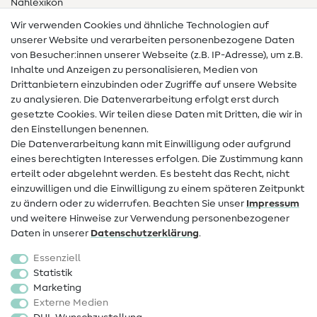
Nählexikon
Wir verwenden Cookies und ähnliche Technologien auf
Nähanleitungen
unserer Website und verarbeiten personenbezogene Daten
von Besucher:innen unserer Webseite (z.B. IP-Adresse), um z.B.
Hilfe & Kontakt
Inhalte und Anzeigen zu personalisieren, Medien von
Drittanbietern einzubinden oder Zugriffe auf unsere Website
Kontakt
zu analysieren. Die Datenverarbeitung erfolgt erst durch
Infos zum Betreiberwechsel
gesetzte Cookies. Wir teilen diese Daten mit Dritten, die wir in
den Einstellungen benennen.
FAQ
Die Datenverarbeitung kann mit Einwilligung oder aufgrund
eines berechtigten Interesses erfolgen. Die Zustimmung kann
Widerrufsrecht
erteilt oder abgelehnt werden. Es besteht das Recht, nicht
Beliebt
einzuwilligen und die Einwilligung zu einem späteren Zeitpunkt
zu ändern oder zu widerrufen. Beachten Sie unser
Impressum
und weitere Hinweise zur Verwendung personenbezogener
Stoffe
Daten in unserer
Daten­schutz­erklärung
.
Nähzubehör
Essenziell
Sale
Statistik
Marketing
Schnittmuster
Externe Medien