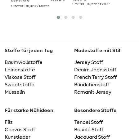
UVP 11,79 €
1
Meter
| 10,99 € / Meter
1
Me
1
Meter
| 10,02 € / Meter
Stoffe für jeden Tag
Modestoffe mit Stil
Baumwollstoffe
Jersey Stoff
Leinenstoffe
Denim Jeansstoff
Viskose Stoff
French Terry Stoff
Sweatstoffe
Bündchenstoff
Musselin
Romanit Jersey
Für starke Nähideen
Besondere Stoffe
Filz
Tencel Stoff
Canvas Stoff
Bouclé Stoff
Kunstleder
Jacquard Stoff