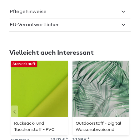
Pflegehinweise
EU-Verantwortlicher
Vielleicht auch Interessant
Ausverkauft
Rucksack- und
Outdoorstoff - Digital
R
Taschenstoff - PVC
Wasserabweisend
T
Beschichtet Kiwi
Blätter Weiß
S
10,02 € *
10,99 € *
14,