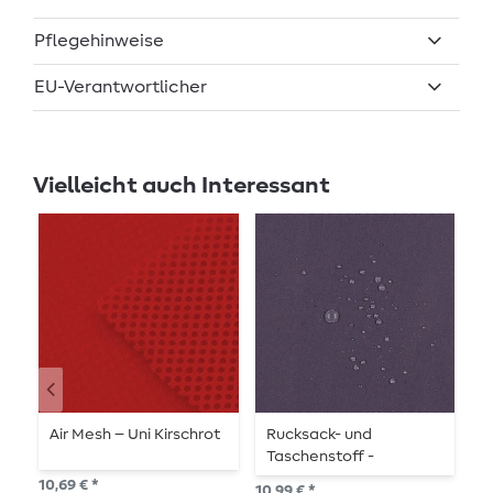
Pflegehinweise
EU-Verantwortlicher
Vielleicht auch Interessant
Air Mesh – Uni Kirschrot
Rucksack- und
R
Taschenstoff -
T
Aubergine
10,69 € *
10,99 € *
10,