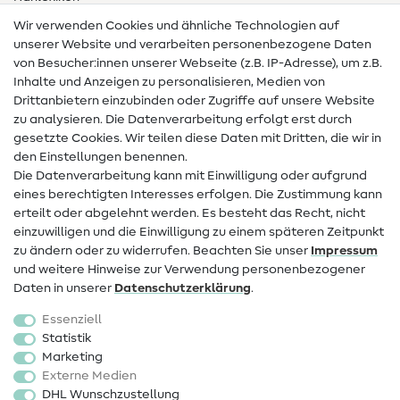
Wir verwenden Cookies und ähnliche Technologien auf
Nähanleitungen
unserer Website und verarbeiten personenbezogene Daten
von Besucher:innen unserer Webseite (z.B. IP-Adresse), um z.B.
Hilfe & Kontakt
Inhalte und Anzeigen zu personalisieren, Medien von
Drittanbietern einzubinden oder Zugriffe auf unsere Website
Kontakt
zu analysieren. Die Datenverarbeitung erfolgt erst durch
Infos zum Betreiberwechsel
gesetzte Cookies. Wir teilen diese Daten mit Dritten, die wir in
den Einstellungen benennen.
FAQ
Die Datenverarbeitung kann mit Einwilligung oder aufgrund
eines berechtigten Interesses erfolgen. Die Zustimmung kann
Widerrufsrecht
erteilt oder abgelehnt werden. Es besteht das Recht, nicht
Beliebt
einzuwilligen und die Einwilligung zu einem späteren Zeitpunkt
zu ändern oder zu widerrufen. Beachten Sie unser
Impressum
und weitere Hinweise zur Verwendung personenbezogener
Stoffe
Daten in unserer
Daten­schutz­erklärung
.
Nähzubehör
Essenziell
Sale
Statistik
Marketing
Schnittmuster
Externe Medien
DHL Wunschzustellung