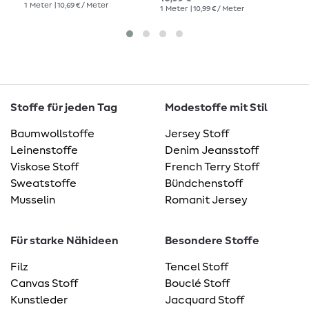
1
Meter
| 10,69 € / Meter
1
Meter
| 10,99 € / Meter
1
Me
Stoffe für jeden Tag
Modestoffe mit Stil
Baumwollstoffe
Jersey Stoff
Leinenstoffe
Denim Jeansstoff
Viskose Stoff
French Terry Stoff
Sweatstoffe
Bündchenstoff
Musselin
Romanit Jersey
Für starke Nähideen
Besondere Stoffe
Filz
Tencel Stoff
Canvas Stoff
Bouclé Stoff
Kunstleder
Jacquard Stoff