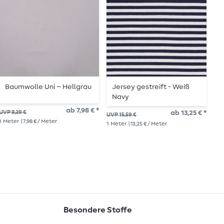
Baumwolle Uni – Hellgrau
Jersey gestreift - Weiß
L
Navy
ab 7,98 € *
UVP 9,39 €
ab 13,25 € *
UVP
UVP 15,59 €
1
Meter
| 7,98 € / Meter
1
Me
1
Meter
| 13,25 € / Meter
Besondere Stoffe