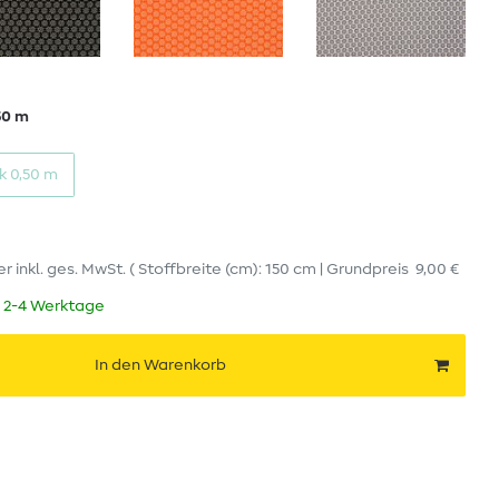
50 m
k 0,50 m
er
inkl. ges. MwSt.
( Stoffbreite (cm): 150 cm | Grundpreis
9,00 €
t 2-4 Werktage
In den Warenkorb