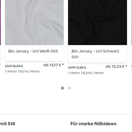
Bio Jersey - Uni Weiß 005
Bio Jersey - Uni Schwarz
001
*
ab 13,17 € *
UVP 15,49 €
ab 12,23 € *
UVP 14,39 €
1
Meter
| 13,17 € / Meter
1
Meter
| 12,23 € / Meter
it Stil
Für starke Nähideen