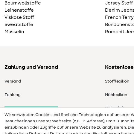
Baumwollstoffe
Jersey Stoff
Leinenstoffe
Denim Jeans
Viskose Stoff
French Terry
Sweatstoffe
Bündchensto
Musselin
Romanit Jer
Zahlung und Versand
Kostenlose
Versand
Stofflexikon
Zahlung
Nählexikon
Nähanleitung
Bestellung widerrufen
Wir verwenden Cookies und ähnliche Technologien auf unserer
Besucher:innen unserer Webseite (z.B. IP-Adresse), um z.B. Inhal
einzubinden oder Zugriffe auf unsere Website zu analysieren. Di
teilen diese Daten mit Dritten, die wir in den Einstellungen bene