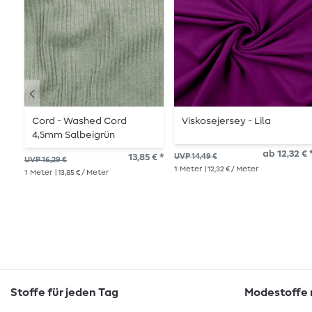
Cord - Washed Cord
Viskosejersey - Lila
4,5mm Salbeigrün
ab 12,32 € 
13,85 € *
UVP 14,49 €
UVP 16,29 €
1
Meter
| 12,32 € / Meter
1
Meter
| 13,85 € / Meter
Stoffe für jeden Tag
Modestoffe m