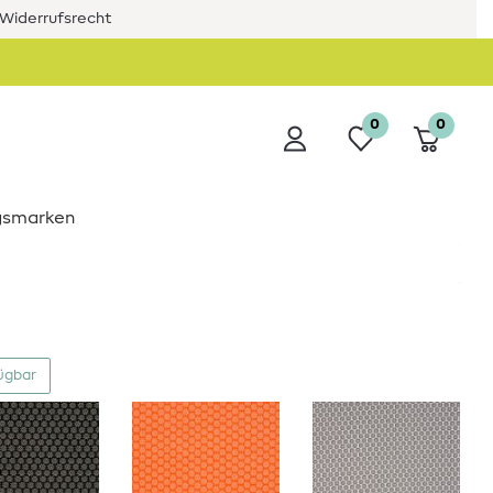
Widerrufsrecht
0
0
ngsmarken
fügbar