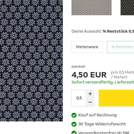
Deine Auswahl:
% Reststück 0,
Meterware
% Reststüc
5,30 EUR
pro
0,5
Met
4,50 EUR
/ Meter
)
Sofort versandfertig, Lieferzei
Kauf auf Rechnung
30 Tage Widerrufsrecht
Versandkostenfrei ab 59€