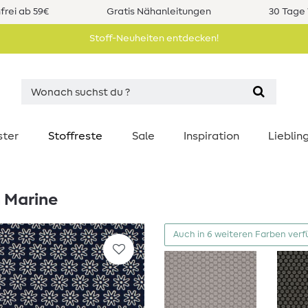
rei ab 59€
Gratis Nähanleitungen
30 Tage 
Stoff-Neuheiten entdecken!
ster
Stoffreste
Sale
Inspiration
Liebli
 Marine
Auch in 6 weiteren Farben ver