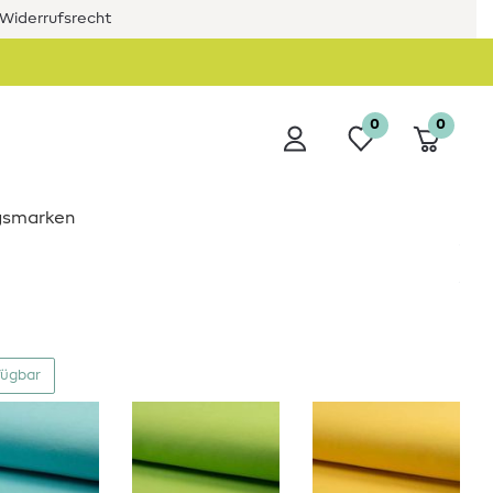
Widerrufsrecht
0
0
ngsmarken
fügbar