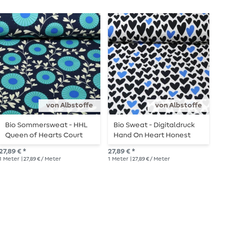
von Albstoffe
von Albstoffe
Bio Sommersweat - HHL
Bio Sweat - Digitaldruck
B
Queen of Hearts Court
Hand On Heart Honest
F
Garden Navy
Ecru Schwarz
0
27,89 € *
27,89 € *
UVP
1
Meter
| 27,89 € / Meter
1
Meter
| 27,89 € / Meter
1
Me