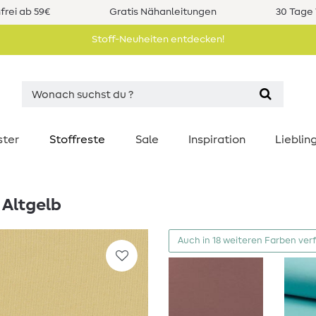
rei ab 59€
Gratis Nähanleitungen
30 Tage 
Stoff-Neuheiten entdecken!
ster
Stoffreste
Sale
Inspiration
Liebli
 Altgelb
Auch in 18 weiteren Farben ver