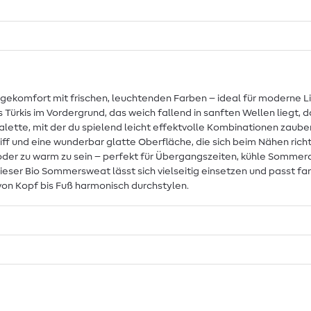
ekomfort mit frischen, leuchtenden Farben – ideal für moderne Li
es Türkis im Vordergrund, das weich fallend in sanften Wellen liegt, 
te, mit der du spielend leicht effektvolle Kombinationen zauberst 
und eine wunderbar glatte Oberfläche, die sich beim Nähen richtig
ck oder zu warm zu sein – perfekt für Übergangszeiten, kühle Som
ieser Bio Sommersweat lässt sich vielseitig einsetzen und passt f
von Kopf bis Fuß harmonisch durchstylen.