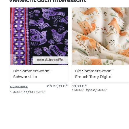
Vielleicht auch Interessant
von Albstoffe
Bio Sommersweat –
Bio Sommersweat -
Schwarz Lila
French Terry Digital
Füchse Offwhite
ab 23,71 € *
19,39 € *
UVP 27,89 €
1
Meter
| 19,39 € / Meter
1
Meter
| 23,71 € / Meter