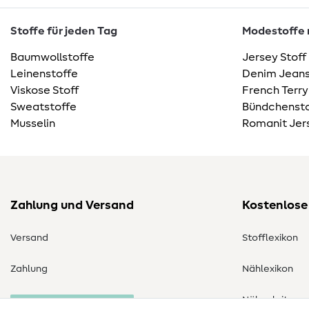
Stoffe für jeden Tag
Modestoffe m
Baumwollstoffe
Jersey Stoff
Leinenstoffe
Denim Jeans
Viskose Stoff
French Terry
Sweatstoffe
Bündchensto
Musselin
Romanit Jer
Zahlung und Versand
Kostenlose
Versand
Stofflexikon
Zahlung
Nählexikon
Nähanleitung
Bestellung widerrufen