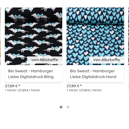
von Albstoffe
von Albstoffe
Bio Sweat - Hamburger
Bio Sweat - Hamburger
Liebe Digitaldruck Bling
Liebe Digitaldruck Hand
Bling Wiener Dog Schwarz
On Heart Honest Navy
27,89 € *
27,89 € *
1
Meter
| 27,89 € / Meter
1
Meter
| 27,89 € / Meter