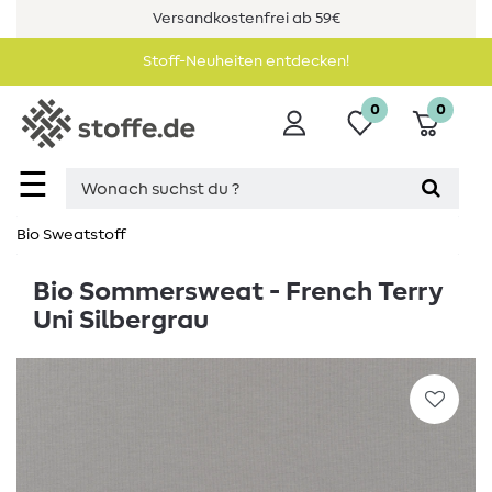
Versandkostenfrei ab 59€
Stoff-Neuheiten entdecken!
0
0
☰
Bio Sweatstoff
Bio Sommersweat - French Terry
Uni Silbergrau