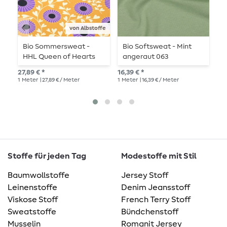
von Albstoffe
Bio Sommersweat -
Bio Softsweat - Mint
B
HHL Queen of Hearts
angeraut 063
a
Court Garden Gelb
27,89 € *
16,39 € *
16,
1
Meter
| 27,89 € / Meter
1
Meter
| 16,39 € / Meter
1
Me
Stoffe für jeden Tag
Modestoffe mit Stil
Baumwollstoffe
Jersey Stoff
Leinenstoffe
Denim Jeansstoff
Viskose Stoff
French Terry Stoff
Sweatstoffe
Bündchenstoff
Musselin
Romanit Jersey