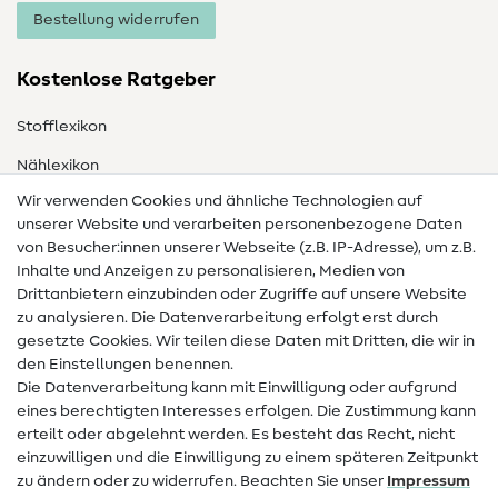
Bestellung widerrufen
Kostenlose Ratgeber
Stofflexikon
Nählexikon
Wir verwenden Cookies und ähnliche Technologien auf
Nähanleitungen
unserer Website und verarbeiten personenbezogene Daten
von Besucher:innen unserer Webseite (z.B. IP-Adresse), um z.B.
Hilfe & Kontakt
Inhalte und Anzeigen zu personalisieren, Medien von
Drittanbietern einzubinden oder Zugriffe auf unsere Website
Kontakt
zu analysieren. Die Datenverarbeitung erfolgt erst durch
Infos zum Betreiberwechsel
gesetzte Cookies. Wir teilen diese Daten mit Dritten, die wir in
den Einstellungen benennen.
FAQ
Die Datenverarbeitung kann mit Einwilligung oder aufgrund
eines berechtigten Interesses erfolgen. Die Zustimmung kann
Widerrufsrecht
erteilt oder abgelehnt werden. Es besteht das Recht, nicht
Beliebt
einzuwilligen und die Einwilligung zu einem späteren Zeitpunkt
zu ändern oder zu widerrufen. Beachten Sie unser
Impressum