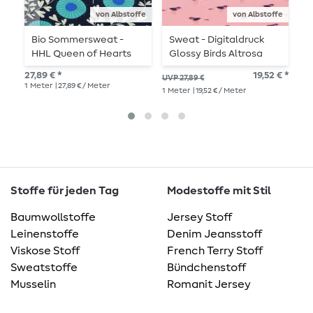
von Albstoffe
von Albstoffe
Bio Sommersweat -
Sweat - Digitaldruck
B
HHL Queen of Hearts
Glossy Birds Altrosa
L
Court Garden Navy
27,89 € *
19,52 € *
UVP 27,89 €
UVP
1
Meter
| 27,89 € / Meter
1
Meter
| 19,52 € / Meter
1
Me
Stoffe für jeden Tag
Modestoffe mit Stil
Baumwollstoffe
Jersey Stoff
Leinenstoffe
Denim Jeansstoff
Viskose Stoff
French Terry Stoff
Sweatstoffe
Bündchenstoff
Musselin
Romanit Jersey