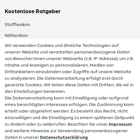
Kostenlose Ratgeber
Stofflexikon
Nählexikon
Wir verwenden Cookies und ähnliche Technologien auf
Nähanleitungen
unserer Website und verarbeiten personenbezogene Daten
von Besucher:innen unserer Webseite (z.B. IP-Adresse), um z.B.
Hilfe & Kontakt
Inhalte und Anzeigen zu personalisieren, Medien von
Drittanbietern einzubinden oder Zugriffe auf unsere Website
Kontakt
zu analysieren. Die Datenverarbeitung erfolgt erst durch
Infos zum Betreiberwechsel
gesetzte Cookies. Wir teilen diese Daten mit Dritten, die wir in
den Einstellungen benennen.
FAQ
Die Datenverarbeitung kann mit Einwilligung oder aufgrund
eines berechtigten Interesses erfolgen. Die Zustimmung kann
Widerrufsrecht
erteilt oder abgelehnt werden. Es besteht das Recht, nicht
Beliebt
einzuwilligen und die Einwilligung zu einem späteren Zeitpunkt
zu ändern oder zu widerrufen. Beachten Sie unser
Impressum
und weitere Hinweise zur Verwendung personenbezogener
Stoffe
Daten in unserer
Daten­schutz­erklärung
.