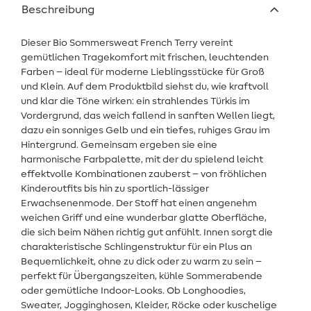
Beschreibung
Dieser Bio Sommersweat French Terry vereint
gemütlichen Tragekomfort mit frischen, leuchtenden
Farben – ideal für moderne Lieblingsstücke für Groß
und Klein. Auf dem Produktbild siehst du, wie kraftvoll
und klar die Töne wirken: ein strahlendes Türkis im
Vordergrund, das weich fallend in sanften Wellen liegt,
dazu ein sonniges Gelb und ein tiefes, ruhiges Grau im
Hintergrund. Gemeinsam ergeben sie eine
harmonische Farbpalette, mit der du spielend leicht
effektvolle Kombinationen zauberst – von fröhlichen
Kinderoutfits bis hin zu sportlich-lässiger
Erwachsenenmode. Der Stoff hat einen angenehm
weichen Griff und eine wunderbar glatte Oberfläche,
die sich beim Nähen richtig gut anfühlt. Innen sorgt die
charakteristische Schlingenstruktur für ein Plus an
Bequemlichkeit, ohne zu dick oder zu warm zu sein –
perfekt für Übergangszeiten, kühle Sommerabende
oder gemütliche Indoor-Looks. Ob Longhoodies,
Sweater, Jogginghosen, Kleider, Röcke oder kuschelige