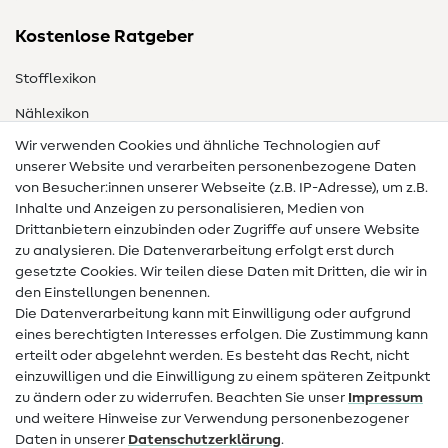
Kostenlose Ratgeber
Stofflexikon
Nählexikon
Wir verwenden Cookies und ähnliche Technologien auf
Nähanleitungen
unserer Website und verarbeiten personenbezogene Daten
von Besucher:innen unserer Webseite (z.B. IP-Adresse), um z.B.
Hilfe & Kontakt
Inhalte und Anzeigen zu personalisieren, Medien von
Drittanbietern einzubinden oder Zugriffe auf unsere Website
Kontakt
zu analysieren. Die Datenverarbeitung erfolgt erst durch
Infos zum Betreiberwechsel
gesetzte Cookies. Wir teilen diese Daten mit Dritten, die wir in
den Einstellungen benennen.
FAQ
Die Datenverarbeitung kann mit Einwilligung oder aufgrund
eines berechtigten Interesses erfolgen. Die Zustimmung kann
Widerrufsrecht
erteilt oder abgelehnt werden. Es besteht das Recht, nicht
Beliebt
einzuwilligen und die Einwilligung zu einem späteren Zeitpunkt
zu ändern oder zu widerrufen. Beachten Sie unser
Impressum
und weitere Hinweise zur Verwendung personenbezogener
Stoffe
Daten in unserer
Daten­schutz­erklärung
.