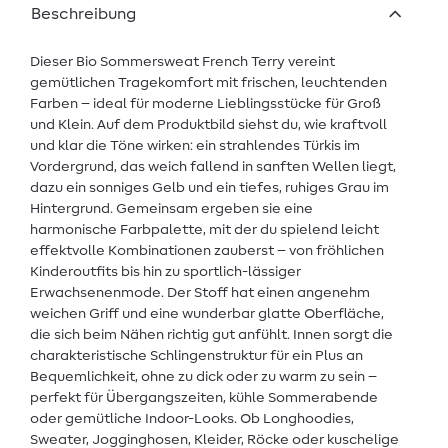
Beschreibung
Dieser Bio Sommersweat French Terry vereint
gemütlichen Tragekomfort mit frischen, leuchtenden
Farben – ideal für moderne Lieblingsstücke für Groß
und Klein. Auf dem Produktbild siehst du, wie kraftvoll
und klar die Töne wirken: ein strahlendes Türkis im
Vordergrund, das weich fallend in sanften Wellen liegt,
dazu ein sonniges Gelb und ein tiefes, ruhiges Grau im
Hintergrund. Gemeinsam ergeben sie eine
harmonische Farbpalette, mit der du spielend leicht
effektvolle Kombinationen zauberst – von fröhlichen
Kinderoutfits bis hin zu sportlich-lässiger
Erwachsenenmode. Der Stoff hat einen angenehm
weichen Griff und eine wunderbar glatte Oberfläche,
die sich beim Nähen richtig gut anfühlt. Innen sorgt die
charakteristische Schlingenstruktur für ein Plus an
Bequemlichkeit, ohne zu dick oder zu warm zu sein –
perfekt für Übergangszeiten, kühle Sommerabende
oder gemütliche Indoor-Looks. Ob Longhoodies,
Sweater, Jogginghosen, Kleider, Röcke oder kuschelige