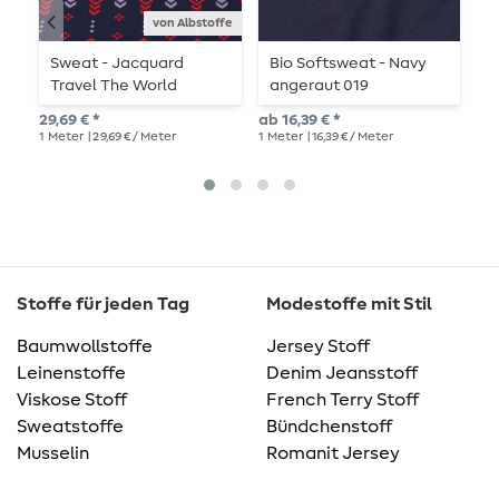
von Albstoffe
Sweat - Jacquard
Bio Softsweat - Navy
B
Travel The World
angeraut 019
F
Northern Lights Blau
S
29,69 € *
ab 16,39 € *
18,
1
Meter
| 29,69 € / Meter
1
Meter
| 16,39 € / Meter
1
Me
Stoffe für jeden Tag
Modestoffe mit Stil
Baumwollstoffe
Jersey Stoff
Leinenstoffe
Denim Jeansstoff
Viskose Stoff
French Terry Stoff
Sweatstoffe
Bündchenstoff
Musselin
Romanit Jersey