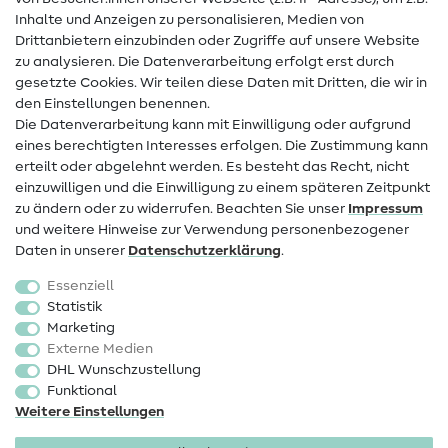
Hilfe & Kontakt
Inhalte und Anzeigen zu personalisieren, Medien von
Drittanbietern einzubinden oder Zugriffe auf unsere Website
Kontakt
zu analysieren. Die Datenverarbeitung erfolgt erst durch
Infos zum Betreiberwechsel
gesetzte Cookies. Wir teilen diese Daten mit Dritten, die wir in
den Einstellungen benennen.
FAQ
Die Datenverarbeitung kann mit Einwilligung oder aufgrund
eines berechtigten Interesses erfolgen. Die Zustimmung kann
Widerrufsrecht
erteilt oder abgelehnt werden. Es besteht das Recht, nicht
Beliebt
einzuwilligen und die Einwilligung zu einem späteren Zeitpunkt
zu ändern oder zu widerrufen. Beachten Sie unser
Impressum
und weitere Hinweise zur Verwendung personenbezogener
Stoffe
Daten in unserer
Daten­schutz­erklärung
.
Nähzubehör
Essenziell
Sale
Statistik
Marketing
Schnittmuster
Externe Medien
DHL Wunschzustellung
Funktional
Weitere Einstellungen