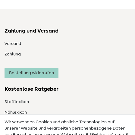
Zahlung und Versand
Versand
Zahlung
Bestellung widerrufen
Kostenlose Ratgeber
Stofflexikon
Nählexikon
Wir verwenden Cookies und ähnliche Technologien auf
Nähanleitungen
unserer Website und verarbeiten personenbezogene Daten
von Besucher:innen unserer Webseite (z.B. IP-Adresse), um z.B.