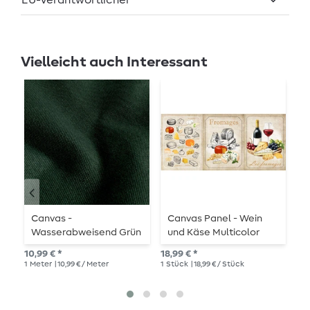
EU-Verantwortlicher
Vielleicht auch Interessant
Canvas -
Canvas Panel - Wein
B
Wasserabweisend Grün
und Käse Multicolor
S
Melange
B
10,99 € *
18,99 € *
UVP
1
Meter
| 10,99 € / Meter
1
Stück
| 18,99 € / Stück
1
Me