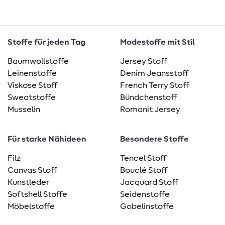
Stoffe für jeden Tag
Modestoffe mit Stil
Baumwollstoffe
Jersey Stoff
Leinenstoffe
Denim Jeansstoff
Viskose Stoff
French Terry Stoff
Sweatstoffe
Bündchenstoff
Musselin
Romanit Jersey
Für starke Nähideen
Besondere Stoffe
Filz
Tencel Stoff
Canvas Stoff
Bouclé Stoff
Kunstleder
Jacquard Stoff
Softshell Stoffe
Seidenstoffe
Möbelstoffe
Gobelinstoffe