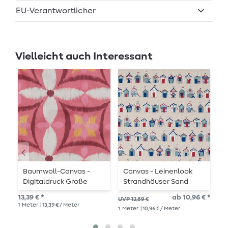
EU-Verantwortlicher
Vielleicht auch Interessant
Baumwoll-Canvas -
Canvas - Leinenlook
C
Digitaldruck Große
Strandhäuser Sand
U
Blüten Altrosa
13,39 € *
ab 10,96 € *
15,
UVP 12,89 €
1
Meter
| 13,39 € / Meter
1
Me
1
Meter
| 10,96 € / Meter