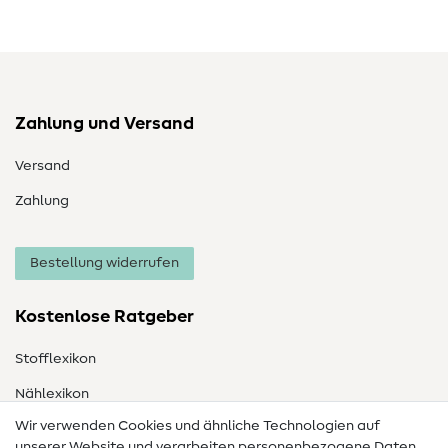
Zahlung und Versand
Versand
Zahlung
Bestellung widerrufen
Kostenlose Ratgeber
Stofflexikon
Nählexikon
Wir verwenden Cookies und ähnliche Technologien auf
Nähanleitungen
unserer Website und verarbeiten personenbezogene Daten