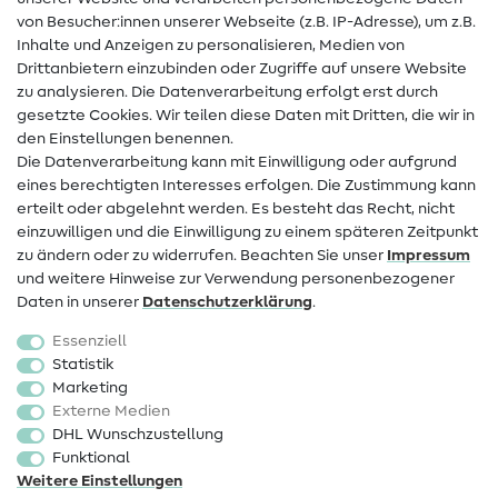
von Besucher:innen unserer Webseite (z.B. IP-Adresse), um z.B.
Hilfe & Kontakt
Inhalte und Anzeigen zu personalisieren, Medien von
Drittanbietern einzubinden oder Zugriffe auf unsere Website
Kontakt
zu analysieren. Die Datenverarbeitung erfolgt erst durch
Infos zum Betreiberwechsel
gesetzte Cookies. Wir teilen diese Daten mit Dritten, die wir in
den Einstellungen benennen.
FAQ
Die Datenverarbeitung kann mit Einwilligung oder aufgrund
eines berechtigten Interesses erfolgen. Die Zustimmung kann
Widerrufsrecht
erteilt oder abgelehnt werden. Es besteht das Recht, nicht
Beliebt
einzuwilligen und die Einwilligung zu einem späteren Zeitpunkt
zu ändern oder zu widerrufen. Beachten Sie unser
Impressum
und weitere Hinweise zur Verwendung personenbezogener
Stoffe
Daten in unserer
Daten­schutz­erklärung
.
Nähzubehör
Essenziell
Sale
Statistik
Marketing
Schnittmuster
Externe Medien
DHL Wunschzustellung
Funktional
Weitere Einstellungen