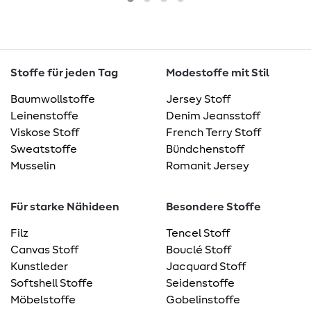
Stoffe für jeden Tag
Modestoffe mit Stil
Baumwollstoffe
Jersey Stoff
Leinenstoffe
Denim Jeansstoff
Viskose Stoff
French Terry Stoff
Sweatstoffe
Bündchenstoff
Musselin
Romanit Jersey
Für starke Nähideen
Besondere Stoffe
Filz
Tencel Stoff
Canvas Stoff
Bouclé Stoff
Kunstleder
Jacquard Stoff
Softshell Stoffe
Seidenstoffe
Möbelstoffe
Gobelinstoffe