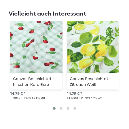
Vielleicht auch Interessant
Canvas Beschichtet -
Canvas Beschichtet -
L
Kirschen Karo Ecru
Zitronen Weiß
G
14,79 € *
14,79 € *
11,
1
Meter
| 14,79 € / Meter
1
Meter
| 14,79 € / Meter
1
Me