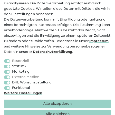
zu analysieren. Die Datenverarbeitung erfolgt erst durch
Infos zum Betreiberwechsel
gesetzte Cookies. Wir teilen diese Daten mit Dritten, die wir in
den Einstellungen benennen.
FAQ
Die Datenverarbeitung kann mit Einwilligung oder aufgrund
eines berechtigten Interesses erfolgen. Die Zustimmung kann
Widerrufsrecht
erteilt oder abgelehnt werden. Es besteht das Recht, nicht
Beliebt
einzuwilligen und die Einwilligung zu einem späteren Zeitpunkt
zu ändern oder zu widerrufen. Beachten Sie unser
Impressum
und weitere Hinweise zur Verwendung personenbezogener
Stoffe
Daten in unserer
Daten­schutz­erklärung
.
Nähzubehör
Essenziell
Sale
Statistik
Marketing
Schnittmuster
Externe Medien
DHL Wunschzustellung
Funktional
Weitere Einstellungen
Alle akzeptieren
Impressum
Datenschutz
AGB
Widerrufsbelehrung
Alle ablehnen