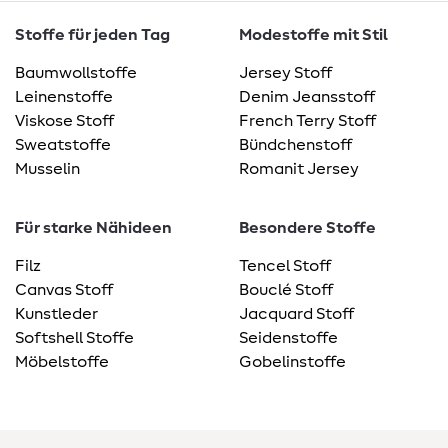
Stoffe für jeden Tag
Modestoffe mit Stil
Baumwollstoffe
Jersey Stoff
Leinenstoffe
Denim Jeansstoff
Viskose Stoff
French Terry Stoff
Sweatstoffe
Bündchenstoff
Musselin
Romanit Jersey
Für starke Nähideen
Besondere Stoffe
Filz
Tencel Stoff
Canvas Stoff
Bouclé Stoff
Kunstleder
Jacquard Stoff
Softshell Stoffe
Seidenstoffe
Möbelstoffe
Gobelinstoffe